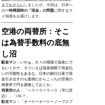
までおさらい
しましたが、今回は、日本へ
の
一時帰国時の「現金」の問題
に関するマ
メ知識をお届けします。
空港の両替所：そこ
は為替手数料の底無
し沼
駐在マン
：いやぁ、久々の帰国で温泉にで
もいくかナ。そういえば温泉旅館て現金払
いの可能性もあるな。日本の銀行口座で現
金引き出すのも面倒だからこっちの空港の
両替所で円を調達しておくか。
両替所の人
：「ペラペラペラペラ（早口英
語）」「OK？」
駐在マン
：「オーケーオーケーノープロブ