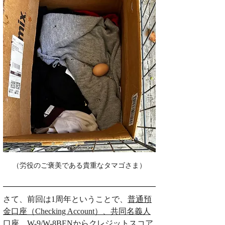
（労役のご褒美である貴重なタマゴさま）
さて、前回は1周年ということで、
普通預
金口座（Checking Account）、共同名義人
口座、W-9/W-8BENからクレジットスコア