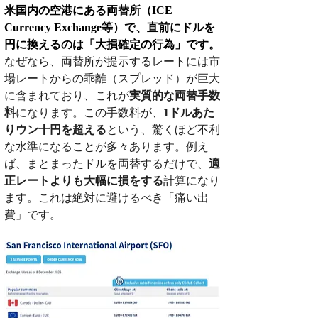
米国内の空港にある両替所（ICE 
Currency Exchange等）で、直前にドルを
円に換えるのは「大損確定の行為」です。
なぜなら、両替所が提示するレートには市
場レートからの乖離（スプレッド）が巨大
に含まれており、これが
実質的な両替手数
料
になります。この手数料が、
1ドルあた
りウン十円を超える
という、驚くほど不利
な水準になることが多々あります。例え
ば、まとまったドルを両替するだけで、
適
正レートよりも大幅に損をする
計算になり
ます。これは絶対に避けるべき「痛い出
費」です。