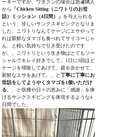
ーキーですが、ワタクシの場合は急遽隣人
から
「Chicken Sitting（ニワトリのお世
話）ミッション（4日間）」
を与えられる
という、珍しいサンクスギビングとなりま
した。ニワトリなんてケージにエサやって
れば新鮮なタマゴも食べれてサイコーじゃ
ん、と軽い気持ちで引き受けたのです
が。。ニワトリという生き物はとてもソー
シャルでキレイ好きでして。1日に3回ほど
ケージを掃除してあげて、庭を歩かせて、
新鮮なエサをあげて。。と
丁寧に丁寧にお
世話をしてようやくタマゴを1個いただけ
る
。。と収穫や日々の恵みに「感謝」を捧
げるサンクスギビングを体現するような4
日間でした。