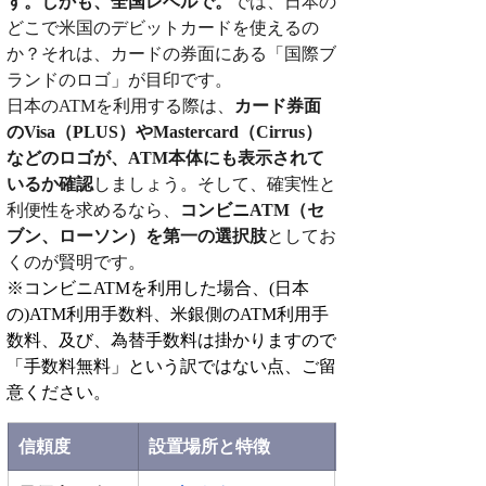
す。しかも、全国レベルで。
では、日本の
どこで米国のデビットカードを使えるの
か？それは、カードの券面にある「国際ブ
ランドのロゴ」が目印です。
日本のATMを利用する際は、
カード券面
のVisa（PLUS）やMastercard（Cirrus）
などのロゴが、ATM本体にも表示されて
いるか確認
しましょう。そして、確実性と
利便性を求めるなら、
コンビニATM（セ
ブン、ローソン）を第一の選択肢
としてお
くのが賢明です。
※コンビニATMを利用した場合、(日本
の)ATM利用手数料、米銀側のATM利用手
数料、及び、為替手数料は掛かりますので
「手数料無料」という訳ではない点、ご留
意ください。
信頼度
設置場所と特徴
おすすめレベル