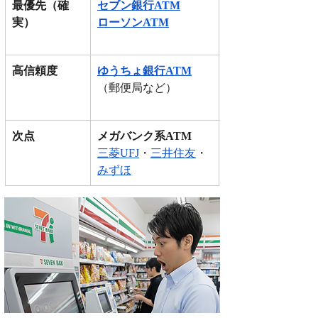
最優先（確
セブン銀行ATM
レベルS
実）
ローソンATM
働
す。
高信頼度
ゆうちょ銀行ATM
レベルA
（郵便局など）
用時間帯に制限
は注意が必要です
次点
メガバンク系ATM
レベルB
三菱UFJ
・
三井住友
・
すが、
みずほ