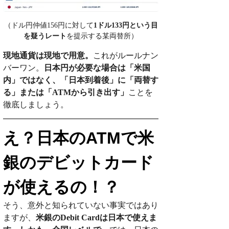
（ドル円仲値156円に対して
1ドル133円という目
を疑うレート
を提示する某両替所）
現地通貨は現地で用意。
これがルールナン
バーワン。
日本円が必要な場合は「米国
内」ではなく、「日本到着後」に「両替す
る」または「ATMから引き出す」
ことを
徹底しましょう。
え？日本のATMで米
銀のデビットカード
が使えるの！？
そう、意外と知られていない事実ではあり
ますが、
米銀のDebit Cardは日本で使えま