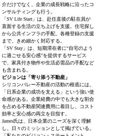
介だけでなく、企業の成長戦略に沿ったコ
ンサルティングも行う。
「SV Life Start」は、赴任直後の駐在員が
直面する生活の立ち上げを支援。住宅探し
から公共インフラの手配、各種登録の支援
まで、きめ細かく対応する。
「SV Stay」は、短期滞在者に“自宅のよう
に過ごせる安心感”を提供するサービス
で、家具付き物件や生活必需品の手配など
も含まれる。
ビジョンは「寄り添う不動産」
シリコンバレー不動産の活動の根底には、
「日系企業の成功を支える」という強い使
命感がある。企業経費の中でも大きな割合
を占める不動産関連費用に着目し、コスト
効率と安心感の両立を目指す。
James氏は、日本企業のニーズを深く理解
し、日々のミッションとして掲げている。
「私たちのビジョン・ステートメント