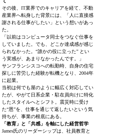
て
その後、IT業界でのキャリアを経て、不動
産業界へ転身した背景には、「人に直接感
謝される仕事がしたい」という想いがあっ
た。
「以前はコンピュータ同士をつなぐ仕事を
していました。でも、どこか達成感が感じ
られなかった。“誰かの役に立った” とい
う実感が、あまりなかったんです。」
サンフランシスコへの転勤時、自身の住宅
探しに苦労した経験が転機となり、2004年
に起業。
当初は何でも屋のように幅広く対応してい
たが、やがて日系企業・駐在員向けに特化
したスタイルへとシフト。震災時に受け
た“恩”を、仕事を通じて返したいという気
持ちが、事業の根底にある。
「教育」と「共感」を軸にした経営哲学
James氏のリーダーシップは、社員教育と