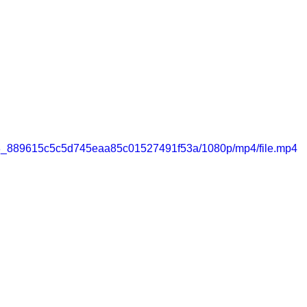
76953_889615c5c5d745eaa85c01527491f53a/1080p/mp4/file.mp4