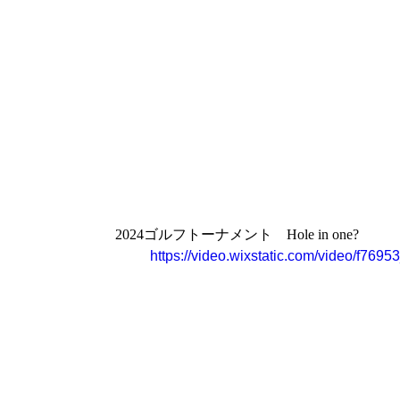
2024ゴルフトーナメント　Hole in one?
https://video.wixstatic.com/video/f