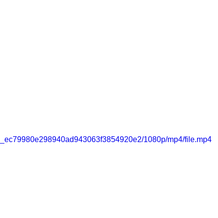
76953_ec79980e298940ad943063f3854920e2/1080p/mp4/file.mp4