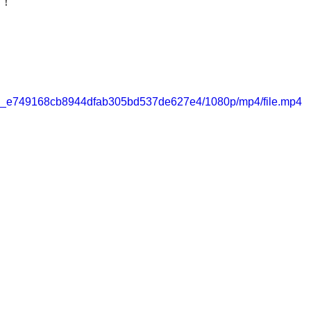
す！
76953_e749168cb8944dfab305bd537de627e4/1080p/mp4/file.mp4