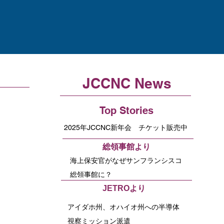
JCCNC News
Top Stories
2025年JCCNC新年会 チケット販売中
​総領事館より
海上保安官がなぜサンフランシスコ
総領事館に？
​JETROより
アイダホ州、オハイオ州への半導体
視察ミッション派遣