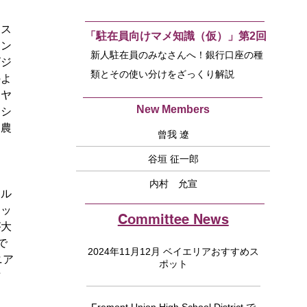
ネス
「駐在員向けマメ知識（仮）」第2回
ョン
新人駐在員のみなさんへ！銀行口座の種
ビジ
類とその使い分けをざっくり解説
のよ
イヤ
New Members
ミシ
、農
曾我 遼
谷垣 征一郎
内村 允宣
ォル
ミッ
Committee News
が大
で
2024年11月12月 ベイエリアおすすめス
ニア
ポット
古