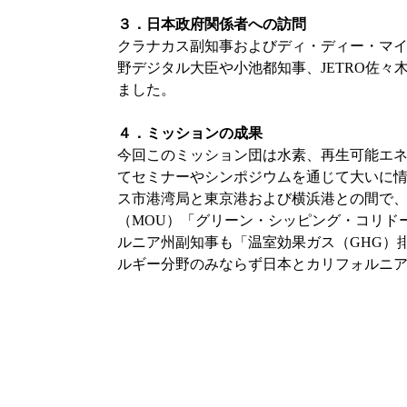
３．日本政府関係者への訪問
クラナカス副知事およびディ・ディー・マ
野デジタル大臣や小池都知事、JETRO佐
ました。
４．ミッションの成果
今回このミッション団は水素、再生可能エ
てセミナーやシンポジウムを通じて大いに
ス市港湾局と東京港および横浜港との間で
（MOU
）「
グリーン・シッピング・コリド
ルニア州副知事も「温室効果ガス（GHG
）
ルギー分野のみならず日本とカリフォルニ