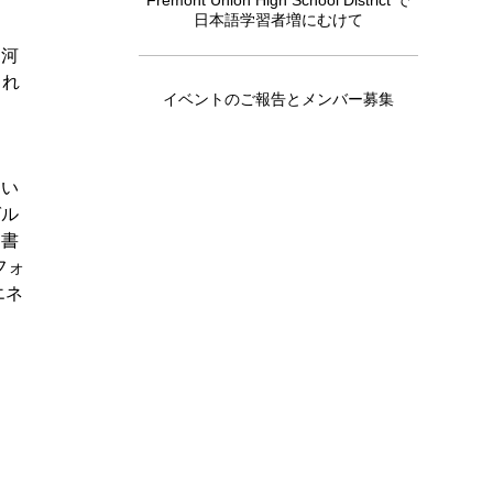
Fremont Union High School District で
日本語学習者増にむけて
、河
され
イベントのご報告とメンバー募集
つい
ゼル
覚書
フォ
エネ