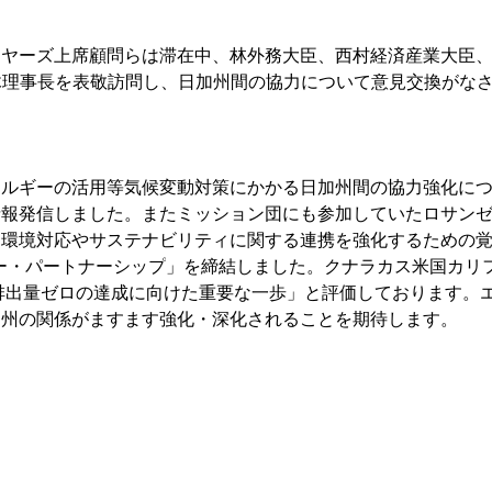
イヤーズ上席顧問らは滞在中、林外務大臣、西村経済産業大臣
々木理事長を表敬訪問し、日加州間の協力について意見交換がな
ネルギーの活用等気候変動対策にかかる日加州間の協力強化に
情報発信しました。またミッション団にも参加していたロサン
、環境対応やサステナビリティに関する連携を強化するための
ー・パートナーシップ
」を締結しました。クナラカス米国カリ
排出量ゼロの達成に向けた重要な一歩」と評価しております。
ア州の関係がますま
す強化・深化されることを期待
します。