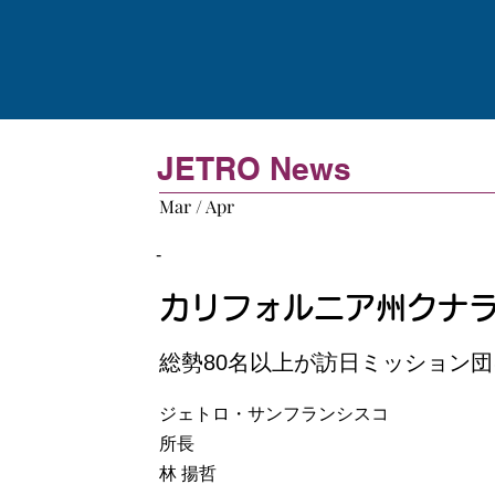
JETRO News
Mar / Apr
-
カリフォルニア州クナ
総勢80名以上が訪日ミッション
ジェトロ・サンフランシスコ
所長
林 揚哲