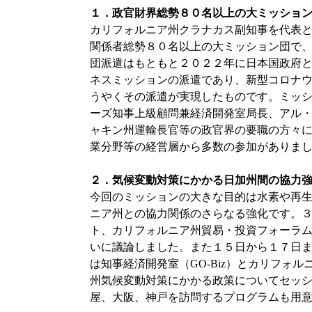
１．政官財界総勢８０名以上の大ミッショ
カリフォルニア州クラナカス副知事を代表
関係者総勢８０名以上の大ミッション団で
団派遣はもともと２０２２年に日本国政府
ネスミッションの派遣であり、新型コロナ
うやくその派遣が実現したものです。ミッ
ーズ知事上級顧問兼経済開発室局長、アル
ャキン州運輸長官等の政官界の要職の方々
業分野等の経営層から多数の参加がありま
２．気候変動対策にかかる日加州間の協力
今回のミッションの大きな目的は水素や再
ニア州との協力関係のさらなる強化です。
ト、カリフォルニア州貿易・投資フォーラ
いに議論しました。また１５日から１７日まで東京ビ
は知事経済開発室（GO-Biz）とカリフォ
州気候変動対策にかかる政策についてセッ
屋、大阪、神戸を訪問するプログラムも用