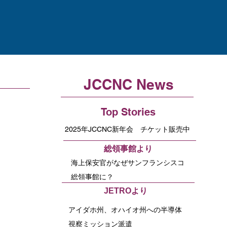
JCCNC News
Top Stories
2025年JCCNC新年会 チケット販売中
​総領事館より
海上保安官がなぜサンフランシスコ
総領事館に？
​JETROより
アイダホ州、オハイオ州への半導体
視察ミッション派遣