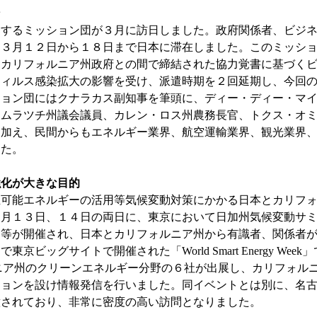
ン
とするミッション団が３月に訪日しました。政府関係者、ビジ
、３月１２日から１８日まで日本に滞在しました。このミッシ
とカリフォルニア州政府との間で締結された協力覚書に基づく
ウィルス感染拡大の影響を受け、派遣時期を２回延期し、今回
ション団にはクナラカス副知事を筆頭に、ディー・ディー・マ
・ムラツチ州議会議員、カレン・ロス州農務長官、トクス・オ
に加え、民間からもエネルギー業界、航空運輸業界、観光業界
した。
強化が大きな目的
生可能エネルギーの活用等気候変動対策にかかる日本とカリフ
３月１３日、１４日の両日に、東京において日加州気候変動サ
ム等が開催され、日本とカリフォルニア州から有識者、関係者
ッグサイトで開催された「World Smart Energy Week」
ルニア州のクリーンエネルギー分野の６社が出展し、カリフォル
ションを設け情報発信を行いました。同イベントとは別に、名
意されており、非常に密度の高い訪問となりました。