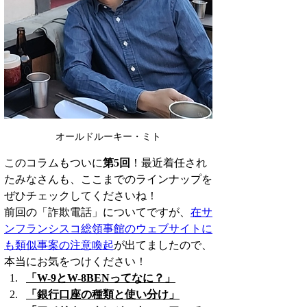
オールドルーキー・ミト
このコラムもついに
第5回
！最近着任され
たみなさんも、ここまでのラインナップを
ぜひチェックしてくださいね！
前回の「詐欺電話」についてですが、
在サ
ンフランシスコ総領事館のウェブサイトに
も類似事案の注意喚起
が出てましたので、
本当にお気をつけください！
「W-9とW-8BENってなに？」
「銀行口座の種類と使い分け」