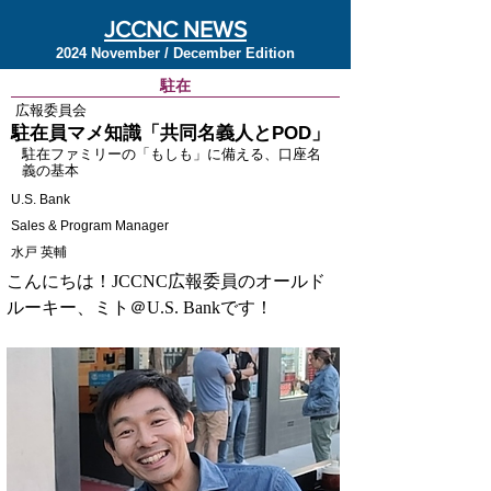
JCCNC NEWS
2024 November / December Edition
駐在
広報委員会
駐在員マメ知識「共同名義人とPOD」
駐在ファミリーの「もしも」に備える、口座名
義の基本
U.S. Bank
Sales & Program Manager
水戸 英輔
こんにちは！JCCNC広報委員のオールド
ルーキー、ミト＠U.S. Bankです！