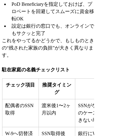
PoD Beneficiaryを指定しておけば、プ
ロベートを回避してスムーズに資金移
転OK
設定は銀行の窓口でも、オンラインで
もサクッと完了
これをやってるかどうかで、もしものとき
の“残された家族の負担”が大きく異なりま
す。
駐在家庭の名義チェックリスト
チェック項目
推奨タイミン
グ
配偶者のSSN
渡米後1〜2ヶ
SSNがないと共同名義不可
取得
月以内
のケース有り、SSN取得で
きない場合はPOD設定へ
W-9へ切替済
SSN取得後
銀行にW-9提出が必要