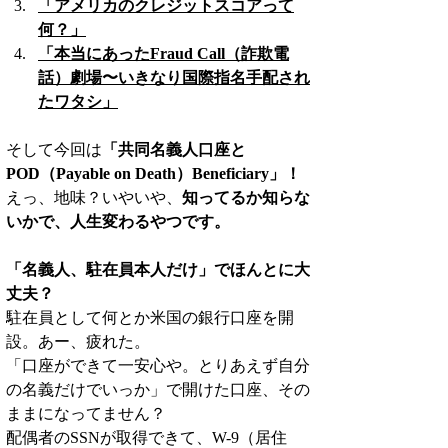
「アメリカのクレジットスコアって
何？」
「本当にあったFraud Call（詐欺電
話）劇場〜いきなり国際指名手配され
たワタシ」
そして今回は
「共同名義人口座と
POD（Payable on Death）Beneficiary」！
えっ、地味？いやいや、
知ってるか知らな
いかで、人生変わるやつです。
「名義人、駐在員本人だけ」でほんとに大
丈夫？
駐在員として何とか米国の銀行口座を開
設。あー、疲れた。
「口座ができて一安心や。とりあえず自分
の名義だけでいっか」で開けた口座、その
ままになってません？
配偶者のSSNが取得できて、W-9（居住