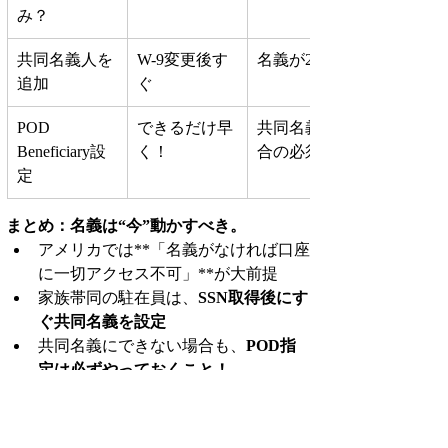
み？
共同名義人を
W-9変更後す
名義が2人なら使い勝手UP
追加
ぐ
POD 
できるだけ早
共同名義が追加できない
Beneficiary設
く！
合の必須措置
定
まとめ：名義は“今”動かすべき。
アメリカでは**「名義がなければ口座
に一切アクセス不可」**が大前提
家族帯同の駐在員は、
SSN取得後にす
ぐ共同名義を設定
共同名義にできない場合も、
POD指
定は必ずやっておくこと！
「なんか難しそうだし、後回しにすっ
か」→未来の自分の首、しめてます。
「備えあれば憂いなし！」って、こういう