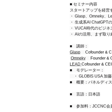
■ セミナー内容
スタートアップを経営
・ Glasp、Omneky
・ 生成系AI ChatGPT
・ VUCA時代のビジ
・ AIの活用、まず取
■　講師：
Glasp
Cofounder &
Omneky
Founder &
LEAD 
Cofounder & C
■　モデレーター：
　・ GLOBIS USA
■　概要：パネルディスカ
■　言語：日本語
■　参加料：JCCNC会員