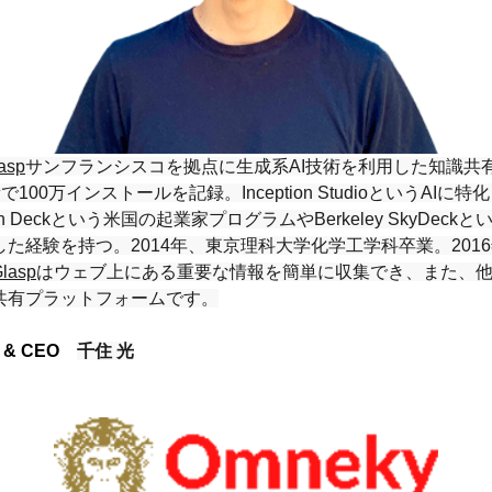
asp
サンフランシスコを拠点に生成系AI技術を利用した知識共
100万インストールを記録。Inception StudioというAI
eckという米国の起業家プログラムやBerkeley SkyDeckという
た経験を持つ。2014年、東京理科大学化学工学科卒業。201
lasp
はウェブ上にある重要な情報を簡単に収集でき、また、
共有プラットフォームです。
r & CEO　
千住 光