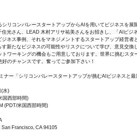
シリコンバレースタートアップからAIを用いてビジネスを展開し
y 千住光さん、LEAD 木村アリサ祐美さんをお招きし、「AIビ
たビジネス事例、それをマネジメントするスタートアップ経営者
たらす新たなビジネスの可能性やリスクについて学び、意見交換
ットワーキングの機会もご用意しております。世界に挑むスター
絶好のチャンスです。奮ってご参加下さい！
Cセミナー「シリコンバレースタートアップが挑むAIビジネスと最
(水) 
/米国西部時間)
 PM (PDT/米国西部時間)
A
t, San Francisco, CA 94105