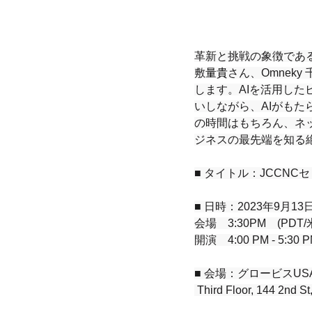
革新と挑戦の象徴である
敷
量貴
さん、Omnek
します。AIを活用し
いしながら、AIがも
の時間はもちろん、ネ
ジネスの最先端を知る
■ タイトル：JCCN
■ 日時：2023年9月13日
会場　3:30PM　(PDT
開演　4:00 PM - 5:30
■ 会場：グロービスUS
 Third Floor, 144 2nd S