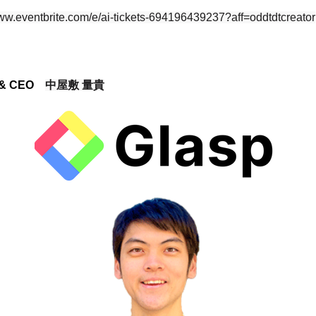
www.eventbrite.com/e/ai-tickets-694196439237?aff=oddtdtcreator
 & CEO　
中屋敷 量貴