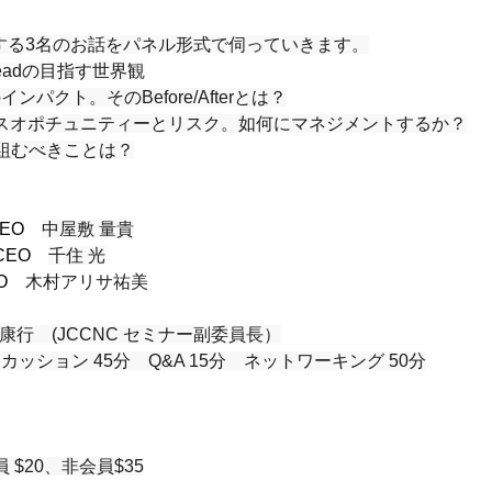
する3名のお話をパネル形式で伺っていきます。
、Leadの目指す世界観
のインパクト。そのBefore/Afterとは？
ネスオポチュニティーとリスク。如何にマネジメントするか？
り組むべきことは？
 CEO　
中屋敷 量貴
 CEO　
千住 光
EO　
木村アリサ祐美
 加藤康行　(JCCNC セミナー副委員長）
ッション 45分　Q&A 15分　ネットワーキング 50分
 $20、非会員$35