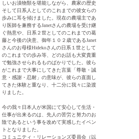
しいお漬物類を堪能しながら、農家の歴史
そして日系人としてのこれまでの彼女らの
歩みに耳を傾けました。現在の農場主であ
り医師を兼務するJanetさんの農場を受け継
ぐ熱意や、日系２世としてのこれまでの葛
藤と今後の決意、御年１０２歳であるJanet
さんのお母様Hidekoさんの日系１世として
のこれまでの歩み等、どのお話も大変貴重
で勉強させられるものばかりでした。彼ら
がこれまで大事にしてきた言葉「尊敬・誠
意・感謝・忍耐」の意味が、彼らの直面し
てきた体験と重なり、十二分に我々に染渡
りました。
今の我々日本人が米国にて安心して生活・
仕事が出来るのは、先人の苦労と努力のお
陰であるという事を改めて実感したイベン
トとなりました。
コミュニティ・リレーションズ委員会（以