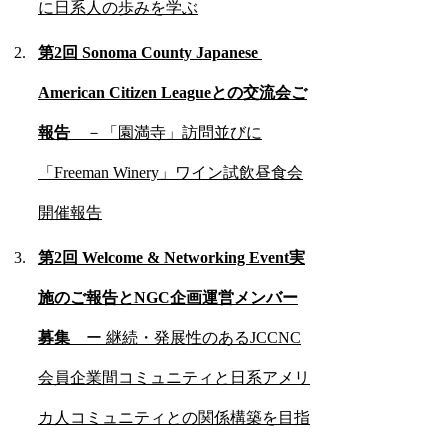
に日系人の歩みを学ぶ
第2回 Sonoma County Japanese 
American Citizen Leagueとの交流会ご
報告　
－「園満寺」訪問並びに
「Freeman Winery」ワイン試飲昼食会
開催報告
第2回 Welcome & Networking Event実
施のご報告とNGC企画運営メンバー
募集　
ー 継続・発展性のあるJCCNC
会員企業間コミュニティと日系アメリ
カ人コミュニティとの関係構築を目指