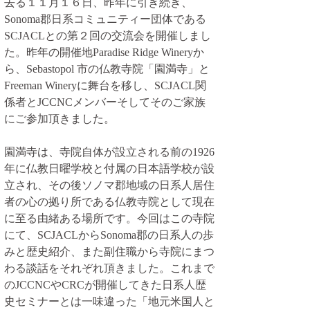
去る１１月１６日、昨年に引き続き、
Sonoma郡日系コミュニティー団体である
SCJACLとの第２回の交流会を開催しまし
た。昨年の開催地Paradise Ridge Wineryか
ら、Sebastopol 市の仏教寺院「園満寺」と
Freeman Wineryに舞台を移し、SCJACL関
係者とJCCNCメンバーそしてそのご家族
にご参加頂きました。
園満寺は、寺院自体が設立される前の1926
年に仏教日曜学校と付属の日本語学校が設
立され、その後ソノマ郡地域の日系人居住
者の心の拠り所である仏教寺院として現在
に至る由緒ある場所です。今回はこの寺院
にて、SCJACLからSonoma郡の日系人の歩
みと歴史紹介、また副住職から寺院にまつ
わる談話をそれぞれ頂きました。これまで
のJCCNCやCRCが開催してきた日系人歴
史セミナーとは一味違った「地元米国人と