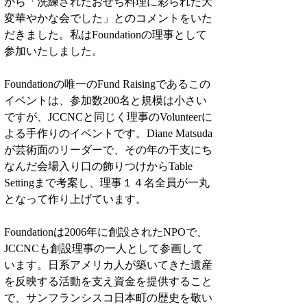
から「洗練されたおせち料理に彩られた大
変華やかな会でした」とのコメントをいた
だきました。私はFoundationの理事として
参加いたしました。
Foundationの唯一のFund Raisingであるこの
イベントは、参加数200名と規模は小さい
ですが、JCCNCと同じく理事のVolunteerに
よる手作りのイベントです。Diane Matsuda
が芸術面のリーダーで、その年の干支にち
なんだ会場入り口の飾りつけからTable 
Settingまで考案し、理事１４名全員が一丸
となって作り上げています。
Foundationは2006年に創設されたNPOで、
JCCNCも創設理事の一人として参画して
います。日系アメリカ人が築いてきた遺産
を反映する活動を支え資金を提供すること
で、サンフランシスコ日本町の歴史を敬い