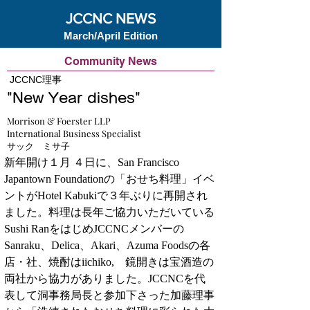
JCCNC NEWS
March/April Edition
Community News
JCCNC理事
"New Year dishes"
Morrison & Foerster LLP
International Business Specialist
サック ミサ子
新年開け１月 ４日に、San Francisco 
Japantown Foundationの「おせち料理」イベ
ントがHotel Kabukiで３年ぶりに再開され
ました。料理は長年ご協力いただいている
Sushi RanをはじめJCCNCメンバーの 
Sanraku、Delica、Akari、Azuma Foodsの各
店・社、焼酎はiichiko,　鏡開きは宝酒造の
両社から協力がありました。JCCNCを代
表して洞事務局長と参加下さった加藤理事