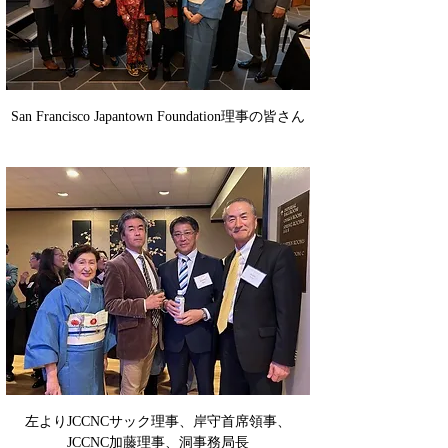
San Francisco Japantown Foundation理事の皆さん
左よりJCCNCサック理事、岸守首席領事、
JCCNC加藤理事、洞事務局長