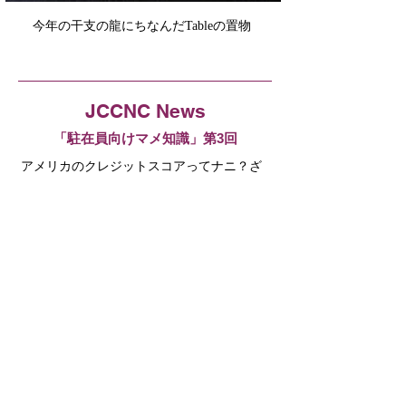
今年の干支の龍にちなんだTableの置物 
JCCNC News
「駐在員向けマメ知識」第3回
アメリカのクレジットスコアってナニ？ざ
っくり解説
​総領事館より
邦人援護について：詐欺被害や車上ねらい
から身を守るために
Community News
第58回 北カリフォルニア桜祭り 4月に開催！
植村花菜さんにインタビュー