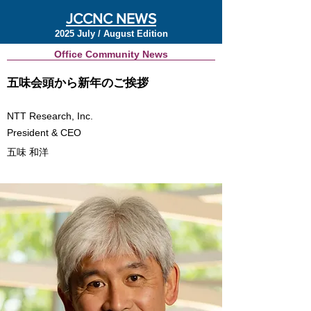
JCCNC NEWS
2025 July / August Edition
Office Community News
五味会頭から新年のご挨拶
NTT Research, Inc.
President & CEO
五味 和洋