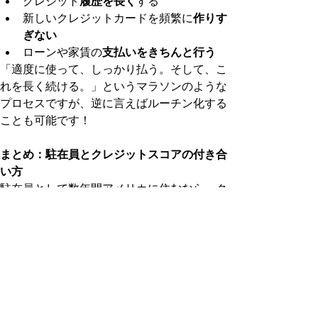
クレジット
履歴を長く
する
新しいクレジットカードを頻繁に
作りす
ぎない
ローンや家賃の
支払いをきちんと行う
「適度に使って、しっかり払う。そして、こ
れを長く続ける。」というマラソンのような
プロセスですが、逆に言えばルーチン化する
ことも可能です！
まとめ：駐在員とクレジットスコアの付き合
い方
駐在員として数年間アメリカに住むなら、ク
レジットスコアはできるだけ良い状態にして
おいた方が、何かと便利です。
常にスコアを意識し、信用を積み上げる
スコアが上がる → より条件の良いクレ
ジットカードに申し込める → リワード
やキャッシュバックのメリットを最大限
に活用できる → さらに生活の質が向上