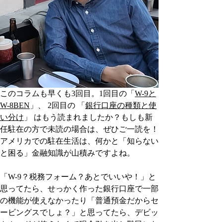
このコラムも早くも3回目。1回目の「
W-9と
W-8BEN
」、 2回目の 「
銀行口座の種類と使
い分け
」 はもう読まれましたか？もしも新
任駐在の方で未読の場合は、ぜひご一読を！
アメリカでの駐在生活は、何かと「知らない
と困る」金融知識が山積みですよね。
「W-9？税務フォーム？あとでいいや！」と
思ってたら、せっかく作った銀行口座で一部
の機能が使えなかったり「普通預金だからセ
ービングスでしょ？」と思ってたら、デビッ