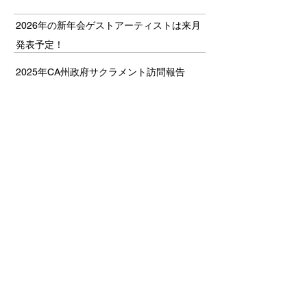
2026年の新年会ゲストアーティストは来月
発表予定！
2025年CA州政府サクラメント訪問報告
JCCNCゴルフトーナメント 参加者・スポン
サー募集中！
JETRO News
JETROサンフランシスコ事務所からご挨拶
New Member/New Board Member
小出 哲也
半田 祥子
岡田 章吾