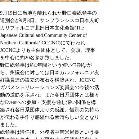
9月19日に当地を離れられた野口泰総領事の
送別会が9月8日、サンフランシスコ日本人町
カリフォルニア北部日本文化会館(The 
Japanese Cultural and Community Center of 
Northern California/JCCCNC)にて行われ
JCCNCよりも主催団体として、会頭、理事
を中心に約20名参加致しました。
野口総領事は約1年間という短い任期なが
ら、州議会に対しては日本カルフォルニア友
好議員連の設立の布石を構築され、JCCNC
ガバメントリレーションズ委員会の今後の活
動の道筋を示され、また各日系団体とは様々
なEventへの参加・支援を通し深い関係を構
築され各日系団体よりの感謝、惜別の気持ち
が伝わる手作り感溢れる素晴らしい会となり
ました。
総領事は帰任後、外務省中南米局長という要