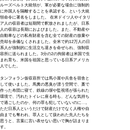
ルーズベルト大統領が、軍が必要な場合に強制的
に外国人を隔離することを承認する、という大統
領命令に署名をしました。 在米ドイツ人やイタリ
ア人の収容者は短期間で釈放されましたが、日系
人の収容は長期におよびました。また、不動産や
自動車などの私有財産を含む全ての財産の放棄や
売却を余儀なくされました。全米で約12万人の日
系人が強制的に生活立ち退きを命ぜられ、強制収
容所に送られました。3分の2の拘留者は米国で生
まれ育ち、米国を祖国と思っている日系アメリカ
人でした。
タンフォラン仮収容所では馬小屋や兵舎を宿舎と
して使いました。馬糞の悪臭が漂う空間で、藁で
作った布団に寝て、鉄線の塀や監視塔が張られた
環境で、汚れたトイレに座る時も、どんな気持ち
で過ごしたのか、何の罪も犯していないのに…。
ただ日系人というだけで財産だけでなく人権や自
由までも奪われ、罪人として扱われた先人たちを
思うと、言葉に言い表せない思いで胸が詰まりま
す。