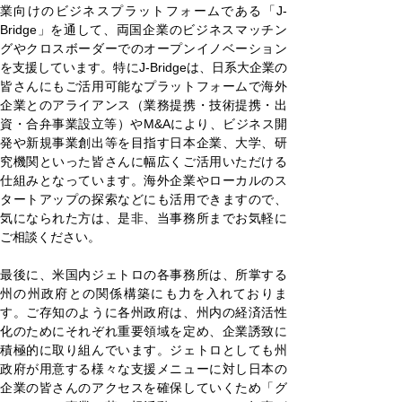
業向けのビジネスプラットフォームである「J-
Bridge」を通して、両国企業のビジネスマッチン
グやクロスボーダーでのオープンイノベーション
を支援しています。特にJ-Bridgeは、日系大企業の
皆さんにもご活用可能なプラットフォームで海外
企業とのアライアンス（業務提携・技術提携・出
資・合弁事業設立等）やM&Aにより、ビジネス開
発や新規事業創出等を目指す日本企業、大学、研
究機関といった皆さんに幅広くご活用いただける
仕組みとなっています。海外企業やローカルのス
タートアップの探索などにも活用できますので、
気になられた方は、是非、当事務所までお気軽に
ご相談ください。
最後に、米国内ジェトロの各事務所は、所掌する
州の州政府との関係構築にも力を入れておりま
す。ご存知のように各州政府は、州内の経済活性
化のためにそれぞれ重要領域を定め、企業誘致に
積極的に取り組んでいます。ジェトロとしても州
政府が用意する様々な支援メニューに対し日本の
企業の皆さんのアクセスを確保していくため「グ