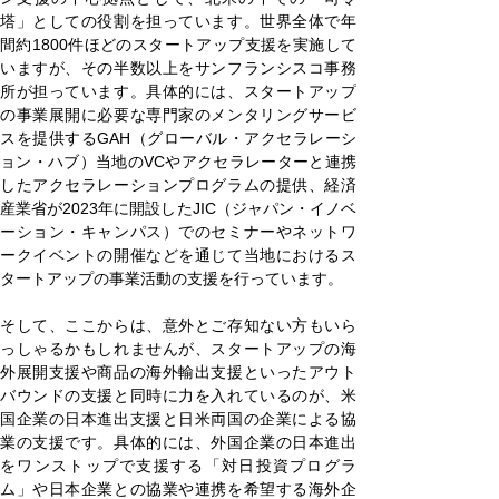
塔」としての役割を担っています。世界全体で年
間約1800件ほどのスタートアップ支援を実施して
いますが、その半数以上をサンフランシスコ事務
所が担っています。具体的には、スタートアップ
の事業展開に必要な専門家のメンタリングサービ
スを提供するGAH（グローバル・アクセラレーシ
ョン・ハブ）当地のVCやアクセラレーターと連携
したアクセラレーションプログラムの提供、経済
産業省が2023年に開設したJIC（ジャパン・イノベ
ーション・キャンパス）でのセミナーやネットワ
ークイベントの開催などを通じて当地におけるス
タートアップの事業活動の支援を行っています。
そして、ここからは、意外とご存知ない方もいら
っしゃるかもしれませんが、スタートアップの海
外展開支援や商品の海外輸出支援といったアウト
バウンドの支援と同時に力を入れているのが、米
国企業の日本進出支援と日米両国の企業による協
業の支援です。具体的には、外国企業の日本進出
をワンストップで支援する「対日投資プログラ
ム」や日本企業との協業や連携を希望する海外企