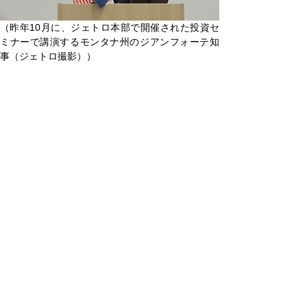
（昨年10月に、ジェトロ本部で開催された投資セ
ミナーで講演するモンタナ州のジアンフォーテ知
事（ジェトロ撮影））
本日ご紹介した事業以外にも私どもサンフランシ
スコ事務所では、様々な事業を展開しております
ので、ジェトロとの連携にご関心を持たれました
ら、ぜひお気軽にご相談ください。
Contact Us | USA - JETRO
JCCNC News
Top Stories
夏川りみさんの素晴らしい歌声に感動！
Featured Member