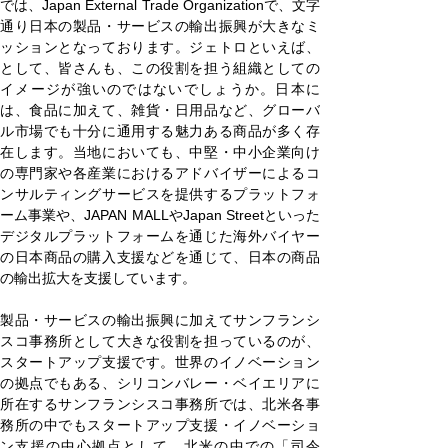
では、Japan External Trade Organizationで、文字
通り日本の製品・サービスの輸出振興が大きなミ
ッションとなっております。ジェトロといえば、
として、皆さんも、この役割を担う組織としての
イメージが強いのではないでしょうか。日本に
は、食品に加えて、雑貨・日用品など、グローバ
ル市場でも十分に通用する魅力ある商品が多く存
在します。当地においても、中堅・中小企業向け
の専門家や各産業におけるアドバイザーによるコ
ンサルティングサービスを提供するプラットフォ
ーム事業や、JAPAN MALLやJapan Streetといった
デジタルプラットフォームを通じた海外バイヤー
の日本商品の購入支援などを通じて、日本の商品
の輸出拡大を支援しています。
製品・サービスの輸出振興に加えてサンフランシ
スコ事務所として大きな役割を担っているのが、
スタートアップ支援です。世界のイノベーション
の拠点でもある、シリコンバレー・ベイエリアに
所在するサンフランシスコ事務所では、北米各事
務所の中でもスタートアップ支援・イノベーショ
ン支援の中心拠点として、北米の中での「司令