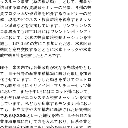
ラスルーツ事業（草の根活動）」として、知事が
訪日する際の投資誘致セミナーの開催、各州の投
資プログラムや優遇策を紹介するウェビナーの開
催、現地のビジネス・投資環境を視察するミッシ
ョン派遣などを実施しています。サンフランシス
コ事務所でも昨年11月にはワシントン州・シアト
ルにおいて、水素の投資環境視察ミッションを実
施し、13社18名の方にご参加いただき、水素関連
機関と意見交換するとともに水素トラックや水素
航空機各社を視察したところです。
昨今、米国内では各州政府が次なる先端分野とし
て、量子分野の産業集積構築に向けた取組を加速
化させています。こうした動きを受けてジェトロ
でも昨年６月にイリノイ州・マサチューセッツ州
において、また今年1月にはコロラド州において、
それぞれ量子エコシステム視察ミッションを実施
しています。私どもが所掌するモンタナ州におい
ても、州立大学や大学構内に新設された研究機関
であるQCOREといった施設を核に、量子分野の産
業集積形成に向けて力を入れており、日系企業と
の共同研究や誘致に高い関心を寄せています。昨