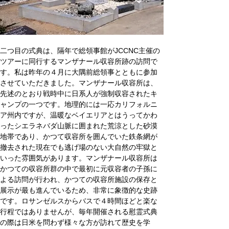
二つ目の式典は、隔年で総領事館がJCCNC主催の
ツアーに同行するマンザナール収容所跡の訪問で
す。私は昨年の４月に大隅前総領事とともに参加
させていただきました。マンザナール収容所は、
先述のとおり戦時中に日系人が強制収容されたキ
ャンプの一つです。地理的には一応カリフォルニ
ア州内ですが、温暖なベイエリアとはうってかわ
ったシエラネバダ山脈に囲まれた荒涼とした砂漠
地帯であり、かつて収容所を囲んでいた鉄条網が
撤去された現在でも逃げ場のない大自然の牢獄と
いった雰囲気があります。マンザナール収容所は
かつての収容所群の中で最初に元収容者の子孫に
よる訪問が行われ、かつての収容所施設の保存と
展示が最も進んでいるため、非常に象徴的な史跡
です。ロサンゼルスからバスで４時間ほどと楽な
行程ではありませんが、毎年開催される慰霊式典
の際は日米を問わず様々な方が訪れて歴史を学