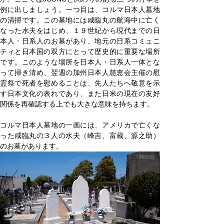
例に出しましょう。一つ目は、コルマ日本人墓地
の清掃です。この墓地には咸臨丸の航海中に亡く
なった水夫をはじめ、１９世紀から現代までの日
本人・日系人のお墓があり、地元の日系コミュニ
ティと日本国の双方にとって歴史的に重要な場所
です。このような場所を日本人・日系人一体とな
って掃き清め、翌週の加州日本人慈恵会主催の慰
霊祭で死者を慰めることは、先人たちへ敬意を示
す日本文化の表れであり、また日米の現在の友好
関係を再確認する上でも大きな意味を持ちます。
コルマ日本人墓地の一画には、アメリカで亡くな
った咸臨丸の３人の水夫（峰吉、富蔵、源之助）
のお墓があります。