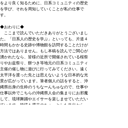
をより良く知るために、日系コミュニティの歴史
を学び、それを周知していくことが私の仕事で
す。
◆おわりに◆
　ここまで読んでいただきありがとうございまし
た。「日系人の歴史を学ぶ」といっても、片道４
時間もかかる史跡や博物館を訪問することだけが
方法ではありません。もし本稿を読んでご関心が
湧かれたなら、皆様の近所で開催されている桜祭
りやお盆祭り、餅つき等地元の日系コミュニティ
主催の催し物に遊びに行ってみてください。遠く
太平洋を渡った先とは思えないような日本的な光
景が広がっています。筆者個人の話をすると、沖
縄県出身の生粋のうちなーんちゅなので、仕事や
仕事以外でこちらの沖縄県人会の集まりにお邪魔
して、琉球舞踊やエイサーを楽しませていただい
ています。皆様も週末のちょっとした外出から
「日米親善」、してみませんか？
北カリフォルニア沖縄県人会で乾杯の音頭をとる