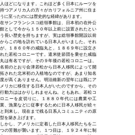
人ほどになります。これほど多く日本にルーツを
持つアメリカ人の方々がカリフォルニア州に住ま
うに至ったのには歴史的な経緯があります。
在サンフランシスコ総領事館は、日本初の在外公
館として今から１５０年以上前に設置されたとい
う長い歴史を持ちますが、実は総領事館開設以前
からこの地を訪れている日本人がいました。それ
が、１８６０年の咸臨丸と、１８６９年に設立さ
れた若松コロニーです。遣米使節団を乗せた咸臨
丸は有名ですが、その９年後の若松コロニーは、
名前のとおり会津若松から日本人移民によって開
拓された北米初の入植地なのですが、あまり知名
度が高くありません。明治維新の翌年には既にア
メリカに移住する日本人がいたのですから、その
行動力ははかりしれませんね。ともあれ、若松コ
ロニーを皮切りに、１８８０年代には農業や工
業、漁業などに従事するために日本人移民が続々
と到来し、現在まで残る日系人コミュニティの原
型を築き上げます。
しかし、アメリカに定着した日本人移民たちを二
つの苦難が襲います。１つ目は、１９２４年に制