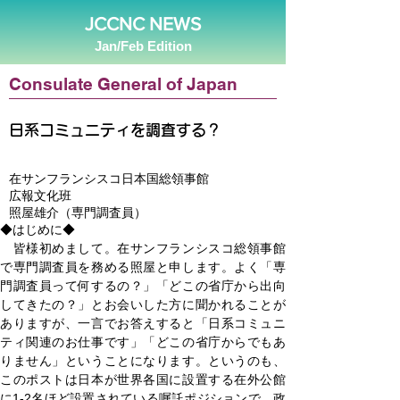
JCCNC NEWS
Jan/Feb Edition
Consulate General of Japan
日系コミュニティを調査する？
在サンフランシスコ日本国総領事館
広報文化班
照屋雄介（専門調査員）
◆はじめに◆
　皆様初めまして。在サンフランシスコ総領事館
で専門調査員を務める照屋と申します。よく「専
門調査員って何するの？」「どこの省庁から出向
してきたの？」とお会いした方に聞かれることが
ありますが、一言でお答えすると「日系コミュニ
ティ関連のお仕事です」「どこの省庁からでもあ
りません」ということになります。というのも、
このポストは日本が世界各国に設置する在外公館
に1-2名ほど設置されている嘱託ポジションで、政