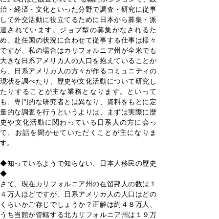
治・経済・文化といった分野で調査・研究に従事
して外交活動に役立てるために日本から募集・派
遣されています。ジョブ型の募集がなされるた
め、赴任国の状況に合わせて従事する仕事は様々
ですが、私の場合はカリフォルニア州が全米でも
大きな日系アメリカ人の人口を抱えていることか
ら、日系アメリカ人の方々が作るコミュニティの
現状を調べたり、歴史や文化活動について研究し
たりすることが主な業務となります。といって
も、専門的な研究者とは異なり、資料をもとに定
量的な調査を行うというよりは、まずは実際に歴
史や文化活動に関わっている日系人の方に会っ
て、お話を聞かせていただくことが主になりま
す。
◆知っているようで知らない、日本人移民の歴史
◆
さて、現在カリフォルニア州の在留邦人の数は１
４万人ほどですが、日系アメリカ人の人口はどの
くらいかご存じでしょうか？正解は約４８万人、
うち当館が管轄する北カリフォルニア州は１９万