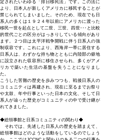
定されたいわゆる「排日移民法」です。この法に
より、日本人が新しくアメリカに移民することが
禁じられてしまいました。そのため、現在でも日
系人の多くは１９２４年以前にアメリカに渡った
移民一世を起点として二世、三世、四世･･･と比較
的世代ごとの区分がはっきりしている傾向があり
ます。２つ目は太平洋戦争開戦に伴う日系人の強
制収容です。これにより、西海岸一帯に居住する
日系人は、わずかな持ち物とともに内陸部の僻地
に設立された収容所に移住させられ、多くがアメ
リカで築いた生活の基盤を失うことになりまし
た。
こうした苦難の歴史を歩みつつも、戦後日系人の
コミュニティは再建され、現在に至るまでお祭り
や太鼓、年中行事といった日本の文化、そして日
系人が辿った歴史がコミュニティの中で受け継が
れてきました。
◆総領事館と日系コミュニティの関わり◆
　それでは、先述した日系人の歴史を踏まえて、
総領事館はどのような活動をしているのでしょう
か。ここではJCCNCと関わりのある二つの行事を