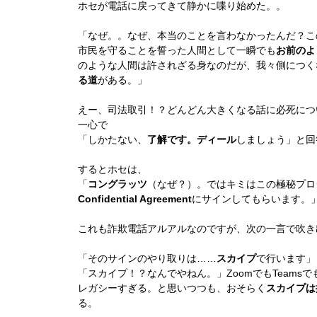
ホセが電話に戻ってきて静かに喋り始めた。。
「なぜ。。なぜ、本当のことを言わなかったんだ？こ
市民を守ることを誓った人間として一瞬でも
お前のよ
のような人間は許されざる身なのだが、我々側につく
る道
がある。」
えー、司法取引！？どんどん大きくなる話に必死につ
一心で
「しかたない、
了解です。ディール
しましょう」と回
するとホセは、
「
コングラッツ
（なぜ？）。ではキミはこの極秘プロ
Confidential Agreement
にサインしてもらいます。
これも詐欺電話アルアルなのですが、次の一言で吹き
「そのサインのやり取りは……
スカイプ
で行います」
「スカイプ！？なんでやねん。」ZoomでもTeams
レガシーすぎる。と思いつつも、おそらく
スカイプは
る。