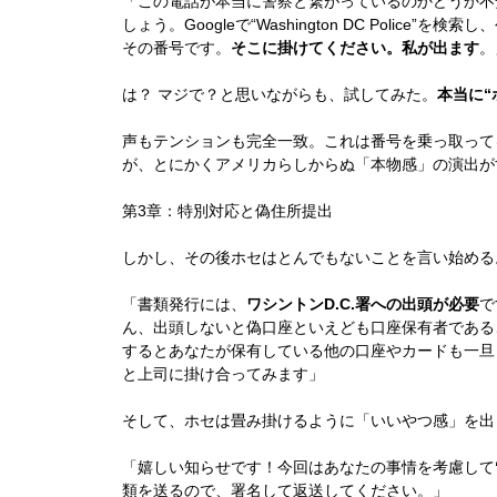
「この電話が本当に警察と繋がっているのかどうか不
しょう。Googleで“Washington DC Polic
その番号です。
そこに掛けてください。私が出ます
。
は？ マジで？と思いながらも、試してみた。
本当に“
声もテンションも完全一致。これは番号を乗っ取って
が、とにかくアメリカらしからぬ「本物感」の演出が
第3章：特別対応と偽住所提出
しかし、その後ホセはとんでもないことを言い始める
「書類発行には、
ワシントンD.C.署への出頭が必要
で
ん、出頭しないと偽口座といえども口座保有者である
するとあなたが保有している他の口座やカードも一旦
と上司に掛け合ってみます」
そして、ホセは畳み掛けるように「いいやつ感」を出
「嬉しい知らせです！今回はあなたの事情を考慮して
類を送るので、署名して返送してください。」