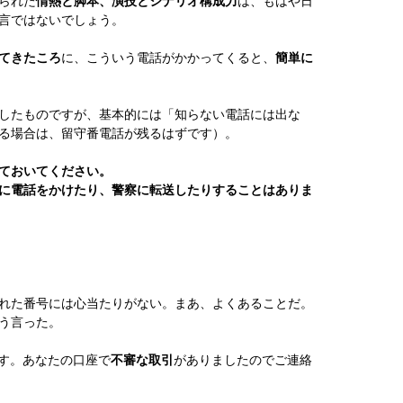
られた
情熱と脚本、演技とシナリオ構成力
は、もはや日
言ではないでしょう。
てきたころ
に、こういう電話がかかってくると、
簡単に
したものですが、基本的には「知らない電話には出な
る場合は、留守番電話が残るはずです）。
ておいてください。
に電話をかけたり、警察に転送したりすることはありま
れた番号には心当たりがない。まあ、よくあることだ。
う言った。
す。あなたの口座で
不審な取引
がありましたのでご連絡