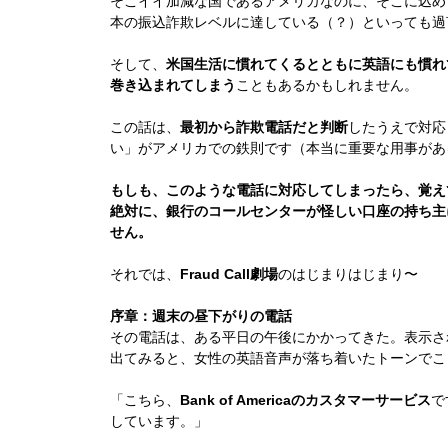
そこイイ加減な国であるアメリカなのに、そこに込め
本の振込詐欺レベルに達している（？）といっても過
そして、
米国生活に慣れてくるとともに英語にも慣れ
巻き込まれてしまう
こともあるかもしれません。
この話は、
最初から詐欺電話だと判断
したうえで対応
い」がアメリカでの鉄則です（本当に重要な用事があ
もしも、このような電話に対応してしまったら、覚え
絶対に、銀行のコールセンターが怪しい口座の持ち主
せん。
それでは、
Fraud Call劇場
のはじまりはじまり〜
序章：週末の昼下がりの電話
その電話は、ある平日の午後にかかってきた。表示さ
出てみると、女性の英語音声が落ち着いたトーンでこ
「こちら、
Bank of Americaのカスタマーサービス
で
しています。」