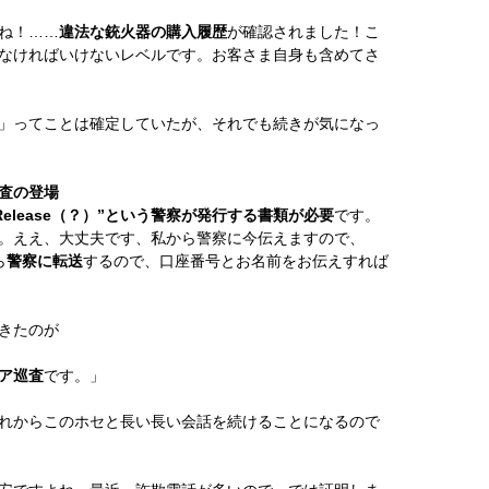
ね！……
違法な銃火器の購入履歴
が確認されました！こ
なければいけないレベルです。お客さま自身も含めてさ
」ってことは確定していたが、それでも続きが気になっ
査の登場
ce Release（？）”という警察が発行する書類が必要
です。
。ええ、大丈夫です、私から警察に今伝えますので、
ら
警察に転送
するので、口座番号とお名前をお伝えすれば
きたのが
シア巡査
です。」
れからこのホセと長い長い会話を続けることになるので