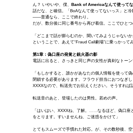
ん？ いやいや、僕、
Bank of Americaなんて使って
話だな、と確信。「BoAなんて使ってないっス」と
——普通なら、ここで終わり。
だが、数分後に同じ番号から再び着信。ここでひとつ
「どこまで話が膨らむのか、聞いてみようじゃないか
ということで、あえて“Fraud Call劇場”に乗っかっ
第1章：偽口座の発覚と銃火器の影
電話に出ると、さっきと同じ声の女性が真剣なトーン
「もしかすると、誰かがあなたの個人情報を使って偽
閉鎖する必要があります。フラウド担当におつなぎします。
XXXXなので、転送先でお伝えください。そうすれば
転送音のあと、登場したのは男性。若めの声。
「はいはい、XXXXね、了解。……なるほど、偽口
をとります。すいませんね、ご迷惑をかけて」
とてもスムーズで手慣れた対応。が、その数秒後、空