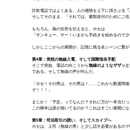
詐欺電話ではよくある、人の感情を上下に揺さぶる
「
そしてそのまま、「それでは、書類送付のためにご住
もちろん、偽の住所を伝えると、ホセは
「サンキュー、サー！いまから手続きを始めるので少
しかしここからの展開が、記憶に残る名シーンに繋が
第4章：突然の無線入電、そして国際指名手配
そこで突如、電話の向こうから
無線のようなザザッと
である。そして無線の声が叫んだ。
「ホセ！その男は、その男は！……これから数週間後
ぞ！！！」
まじか！「予定」ってなんだ？それに万が一本当だっ
この脚本は誰が描いてるのか？これはすごい展開にな
第5章：司法取引の誘い、そしてスカイプへ
ホセは、上司（無線の男）と少し話す必要があるので