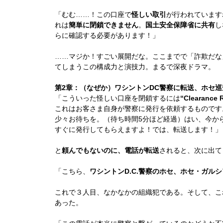
「むむ……！この口座で
怪しい取引
が行われています
れは
簡単に閉鎖できません
。
国土安全保障省に共有
し
らに確認する必要があります！」
……マジか！すごい展開だな。ここまでで「詐欺だな
てしまうこの構成力と演技力。まるで深夜ドラマ。
第2章：（なぜか）ワシントンDC警察に転送、ホセ巡
「こういった怪しい口座を閉鎖するには
“Clearan
これはお客さま自身が警察に発行を依頼するものです
少々お待ちを。（待ち時間5分ほど経過）はい、今か
すぐに発行してもらえますよ！では、転送します！」
と
頼んでもないのに、電話が転送
されると、次に出て
「こちら、
ワシントンD.C.警察のホセ、ホセ・ガル
これで３人目、なかなかの組織犯である。そして、こ
あった。