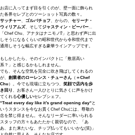
お店に入ってまず目を引くのが、壁一面に飾られ
た各界セレブとのツーショット写真の数々。
サッチャー
、
ゴルバチョフ
、からの、
セリーナ・
ウィリアムズ
、そして
ジャスティン・ビーバー
...
「Chef Chu、アナタはナニモノ⁉︎」と思わず声に出
しそうになるくらいの昭和世代から令和世代まで
通用しそうな幅広すぎる豪華ラインアップです。
もしかしたら、そのインパクトに「敷居高い
系？」と感じるかもしれません。
でも、そんな空気を完全に吹き飛ばしてくれるの
が、
創業者のローレンス・チューさん
（
＝Chef 
Chu
）。今でも現場に立ちつつ、
笑顔で店内を歩
き回り
、お客さん一人ひとりに気さくに声をかけ
てくれる
心優しい
セレブシェフ。
“Treat every day like it’s grand opening day“
と
いうスタンスを今なお貫くChef Chuには、尊敬の
念を禁じ得ません。そんなリーダーに率いられる
スタッフの方々もあたたかく親切なので、「あ
あ、また来たいな、チップ払ってもいいかな(笑)」
と自然に思える、そんなお店です。