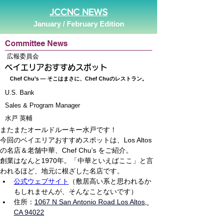
JCCNC NEWS
January / February Edition
Committee News
広報委員会
ベイエリアおすすめスポット
Chef Chu’s ― そこはまさに、Chef Chuのレストラン。
U.S. Bank
Sales & Program Manager
水戸 英輔
またまたオールドルーキー水戸です！
今回のベイエリアおすすめスポットは、Los Altos
の名店＆老舗中華、Chef Chu’s をご紹介。
創業はなんと1970年。「中華といえばここ」と言
われるほど、地元に根ざした名店です。
公式ウェブサイト
（敷居高い系と思われるか
もしれませんが、そんなことないです）
住所：
1067 N San Antonio Road Los Altos, 
CA 94022