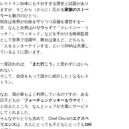
レストラン自体にも十分すぎる歴史と話題があり
ますが、そこから（さらに）広がる
家族のストー
リー
も魅力のひとつ。
現在は長男が伝統を守りつつ店舗を運営する一
方、なんと次男は
ハリウッド
で『クレイジー・リ
ッチ！』『ウィキッド』などを手がける映画監督
として世界で活躍中。舞台は違えど、どちらも
「人をエンターテインする」というDNAは共通し
ているように思います。
一度訪れれば、
「また行こう」
と思わずにはいら
れない。
そして、自信をもって誰かに紹介したくなるレス
トラン。
なお、我が家もよく利用しているのですが、ある
日子どもが「
フォーチュンクッキーもウマイ
！」
と伝えたところ、なんとシェフが大量にサービス
してくれました。
そんなやりとりも含めて、Chef Chu’sの
エクスペ
リエンス
は、大人にとっても子どもにとっても
100