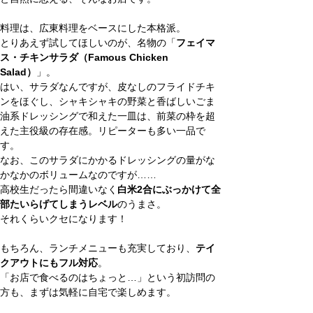
料理は、広東料理をベースにした本格派。
とりあえず試してほしいのが、名物の「
フェイマ
ス・チキンサラダ（Famous Chicken 
Salad）
」。
はい、サラダなんですが、皮なしのフライドチキ
ンをほぐし、シャキシャキの野菜と香ばしいごま
油系ドレッシングで和えた一皿は、前菜の枠を超
えた主役級の存在感。リピーターも多い一品で
す。
なお、このサラダにかかるドレッシングの量がな
かなかのボリュームなのですが……
高校生だったら間違いなく
白米2合にぶっかけて全
部たいらげてしまうレベル
のうまさ。
それくらいクセになります！
もちろん、ランチメニューも充実しており、
テイ
クアウトにもフル対応
。
「お店で食べるのはちょっと…」という初訪問の
方も、まずは気軽に自宅で楽しめます。