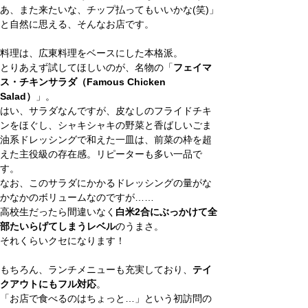
あ、また来たいな、チップ払ってもいいかな(笑)」
と自然に思える、そんなお店です。
料理は、広東料理をベースにした本格派。
とりあえず試してほしいのが、名物の「
フェイマ
ス・チキンサラダ（Famous Chicken 
Salad）
」。
はい、サラダなんですが、皮なしのフライドチキ
ンをほぐし、シャキシャキの野菜と香ばしいごま
油系ドレッシングで和えた一皿は、前菜の枠を超
えた主役級の存在感。リピーターも多い一品で
す。
なお、このサラダにかかるドレッシングの量がな
かなかのボリュームなのですが……
高校生だったら間違いなく
白米2合にぶっかけて全
部たいらげてしまうレベル
のうまさ。
それくらいクセになります！
もちろん、ランチメニューも充実しており、
テイ
クアウトにもフル対応
。
「お店で食べるのはちょっと…」という初訪問の