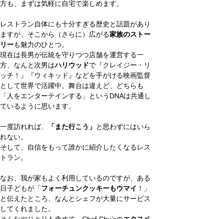
方も、まずは気軽に自宅で楽しめます。
レストラン自体にも十分すぎる歴史と話題があり
ますが、そこから（さらに）広がる
家族のストー
リー
も魅力のひとつ。
現在は長男が伝統を守りつつ店舗を運営する一
方、なんと次男は
ハリウッド
で『クレイジー・リ
ッチ！』『ウィキッド』などを手がける映画監督
として世界で活躍中。舞台は違えど、どちらも
「人をエンターテインする」というDNAは共通し
ているように思います。
一度訪れれば、
「また行こう」
と思わずにはいら
れない。
そして、自信をもって誰かに紹介したくなるレス
トラン。
なお、我が家もよく利用しているのですが、ある
日子どもが「
フォーチュンクッキーもウマイ
！」
と伝えたところ、なんとシェフが大量にサービス
してくれました。