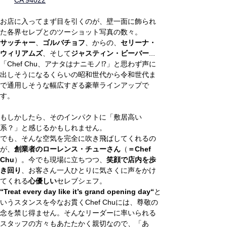
CA 94022
お店に入ってまず目を引くのが、壁一面に飾られ
た各界セレブとのツーショット写真の数々。
サッチャー
、
ゴルバチョフ
、からの、
セリーナ・
ウィリアムズ
、そして
ジャスティン・ビーバー
...
「Chef Chu、アナタはナニモノ⁉︎」と思わず声に
出しそうになるくらいの昭和世代から令和世代ま
で通用しそうな幅広すぎる豪華ラインアップで
す。
もしかしたら、そのインパクトに「敷居高い
系？」と感じるかもしれません。
でも、そんな空気を完全に吹き飛ばしてくれるの
が、
創業者のローレンス・チューさん
（
＝Chef 
Chu
）。今でも現場に立ちつつ、
笑顔で店内を歩
き回り
、お客さん一人ひとりに気さくに声をかけ
てくれる
心優しい
セレブシェフ。
“Treat every day like it’s grand opening day“
と
いうスタンスを今なお貫くChef Chuには、尊敬の
念を禁じ得ません。そんなリーダーに率いられる
スタッフの方々もあたたかく親切なので、「あ