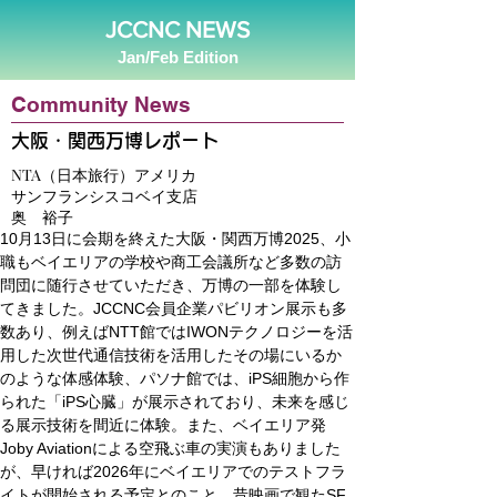
JCCNC NEWS
Jan/Feb Edition
Community News
大阪・関西万博レポート
NTA（日本旅行）アメリカ
サンフランシスコベイ支店
奥 裕子
10月13日に会期を終えた大阪・関西万博2025、小
職もベイエリアの学校や商工会議所など多数の訪
問団に随行させていただき、万博の一部を体験し
てきました。JCCNC会員企業パビリオン展示も多
数あり、例えばNTT館ではIWONテクノロジーを活
用した次世代通信技術を活用したその場にいるか
のような体感体験、パソナ館では、iPS細胞から作
られた「iPS心臓」が展示されており、未来を感じ
る展示技術を間近に体験。また、ベイエリア発
Joby Aviationによる空飛ぶ車の実演もありました
が、早ければ2026年にベイエリアでのテストフラ
イトが開始される予定とのこと。昔映画で観たSF