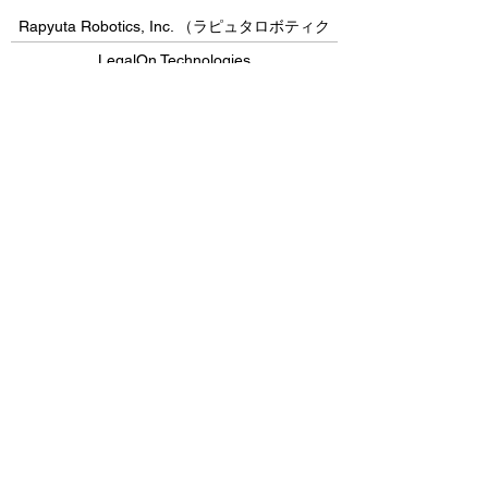
Rapyuta Robotics, Inc. （ラピュタロボティク
ス）
LegalOn Technologies
Kakehashi Inc
Committee News
California-Japan Sister Cities Workshop &
Reception in Northern California (CJSCN)
参加報告
Interview with Rimi Natsukawa
シリコンバレーの総合商社の最前線
Community News