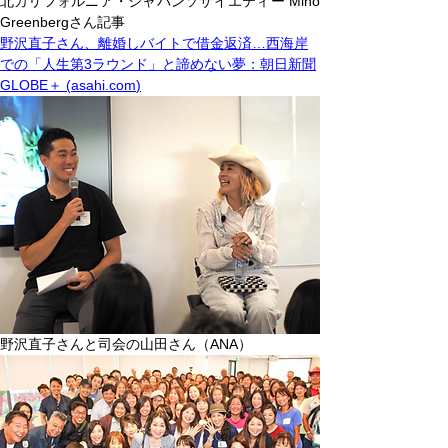
北カリフォルニア・ジャパンソサイエティー Miho 
Greenbergさん記事
野沢直子さん、離婚しバイトで借金返済…西海岸
での「人生第3ラウンド」と諦めない夢：朝日新聞
GLOBE＋ (
asahi.com
)
野沢直子さんと司会の山田さん（ANA）