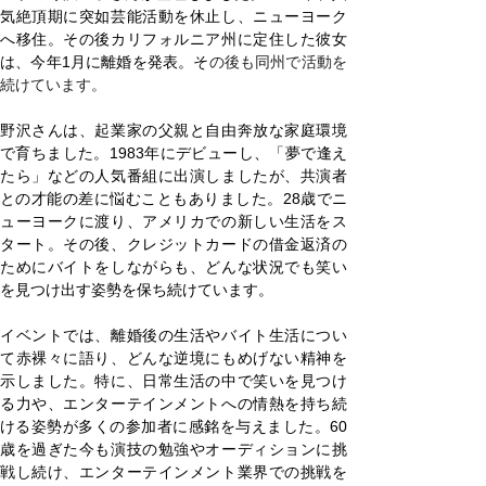
気絶頂期に突如芸能活動を休止し、ニューヨーク
へ移住。その後カリフォルニア州に定住した彼女
は、今年1月に離婚を発表。そ
の後も同州で活動を
続けています。
野沢さんは、起業家の父親と自由奔放な家庭環境
で育ちました。1983年にデビューし、「夢で逢え
たら」などの人気番組に出演しましたが、共演者
との才能の差に悩むこともありました。28歳でニ
ューヨークに渡り、アメリカでの新しい生活をス
タート。その後、クレジットカードの借金返済の
ためにバイトをしながらも、どんな状況でも笑い
を見つけ出す姿勢を保ち続けています。
イベントでは、離婚後の生活やバイト生活につい
て赤裸々に語り、どんな逆境にもめげない精神を
示しました。特に、日常生活の中で笑いを見つけ
る力や、エンターテインメントへの情熱を持ち続
ける姿勢が多くの参加者に感銘を与えました。60
歳を過ぎた今も演技の勉強やオーディションに挑
戦し続け、エンターテインメント業界での挑戦を