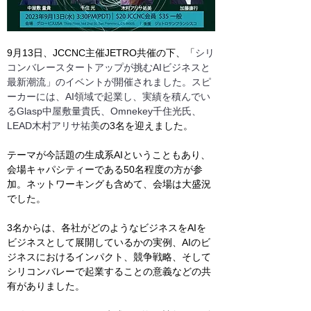
9月13日、JCCNC主催JETRO共催の下、「
シリ
コンバレースタートアップが挑むAIビジネスと
最新潮流」のイベントが開催されました。スピ
ーカーには、AI領域で起業し、実績を積んでい
るGlasp中屋敷量貴氏、Omnekey千住光氏、
LEAD木村アリサ祐美
の3名を迎えました。
テーマが今話題の生成系AIということもあり、
会場キャパシティーである50名程度の方が参
加。ネットワーキングも含めて、会場は大盛況
でした。
3名からは、各社がどのようなビジネスをAIを
ビジネスとして展開しているかの実例、AIのビ
ジネスにおけるインパクト、競争戦略、そして
シリコンバレーで起業することの意義などの共
有がありました。　