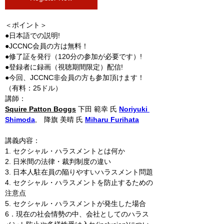
＜ポイント＞
●日本語での説明!
●JCCNC会員の方は無料！
●修了証を発行（120分の参加が必要です）!
●登録者に録画（視聴期間限定）配信!
●今回、JCCNC非会員の方も参加頂けます！
（有料：25ドル）
講師：
Squire Patton Boggs
 下田 範幸 氏 
Noriyuki 
Shimoda
,　降旗 美晴 氏 
Miharu Furihata
講義内容：
1. セクシャル・ハラスメントとは何か
2. 日米間の法律・裁判制度の違い
3. 日本人駐在員の陥りやすいハラスメント問題
4. セクシャル・ハラスメントを防止するための
注意点
5. セクシャル・ハラスメントが発生した場合
6．現在の社会情勢の中、会社としてのハラス