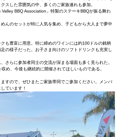
ックスした雰囲気の中、多くのご家族連れも参加。
lley BBQ Association」特製のステーキBBQが振る舞わ
うめんのセットが特に人気を集め、子どもから大人まで夢中
クも豊富に用意。特に締めのワインには約100ドルの銘柄
満足の様子だった。お子さま向けのソフトドリンクも充実し
れ、さらに参加者同士の交流が深まる場面も多く見られた。
大成功を収め、今後も継続的に開催されてほしいものである。
りますので、ぜひまたご家族帯同でご参加ください。メンバ
にしています！