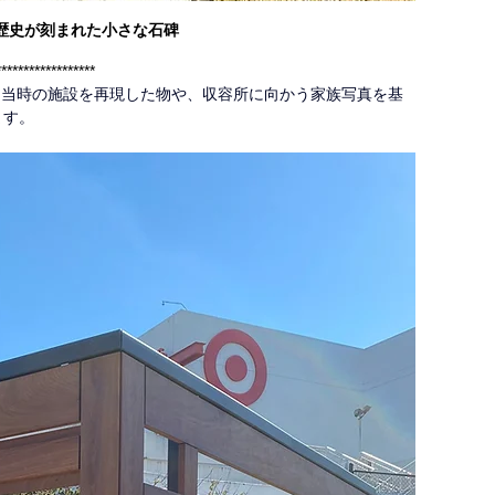
歴史が刻まれた小さな石碑
******************
、当時の施設を再現した物や、収容所に向かう家族写真を基
ます。