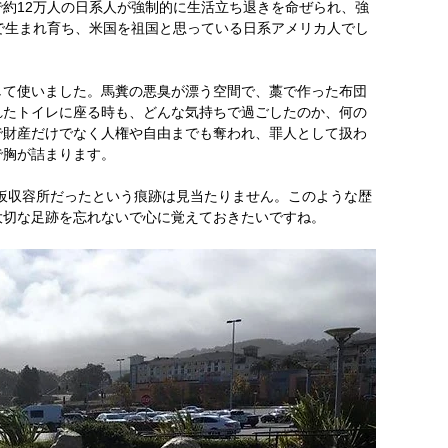
約12万人の日系人が強制的に生活立ち退きを命ぜられ、強
で生まれ育ち、米国を祖国と思っている日系アメリカ人でし
して使いました。馬糞の悪臭が漂う空間で、藁で作った布団
れたトイレに座る時も、どんな気持ちで過ごしたのか、何の
で財産だけでなく人権や自由までも奪われ、罪人として扱わ
で胸が詰まります。
仮収容所だったという痕跡は見当たりません。このような歴
大切な足跡を忘れないで心に覚えておきたいですね。