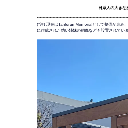
日系人の大きな
***************************************************************
(*注) 現在は
Tanforan Memorial
として整備が進み
に作成された幼い姉妹の銅像なども設置されてい