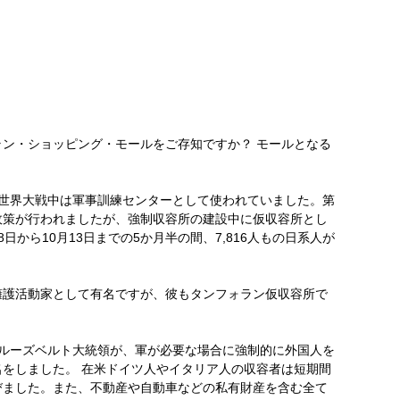
ン・ショッピング・モールをご存知ですか？ モールとなる
一次世界大戦中は軍事訓練センターとして使われていました。第
政策が行われましたが、強制収容所の建設中に仮収容所とし
8日から10月13日までの5か月半の間、7,816人もの日系人が
擁護活動家として有名ですが、彼もタンフォラン仮収容所で
に、ルーズベルト大統領が、軍が必要な場合に強制的に外国人を
をしました。 在米ドイツ人やイタリア人の収容者は短期間
びました。また、不動産や自動車などの私有財産を含む全て