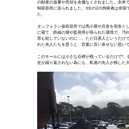
の財産の放棄や売却を余儀なくされました。全米で
制収容所に送られました。3分の2の拘留者は米国
た。
タンフォラン仮収容所では馬小屋や兵舎を宿舎と
に寝て、鉄線の塀や監視塔が張られた環境で、汚
罪も犯していないのに…。ただ日系人というだけ
れた先人たちを思うと、言葉に言い表せない思い
このモールには小さな石碑が残っているだけで*、
史が繰り返されない為にも、私達の先人が残した