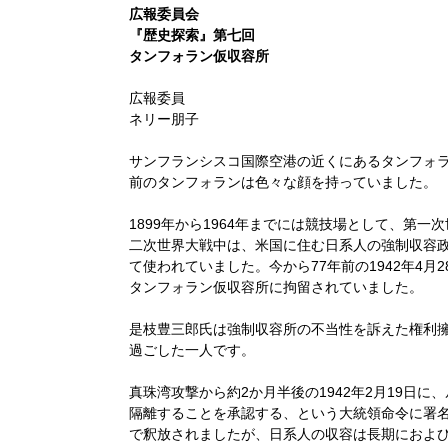
広報委員会
『歴史探索』第七回
タンフォラン仮収容所
広報委員 
ネリー朋子
サンフランシスコ国際空港の近くにあるタンフォラ
前のタンフォランは色々な顔を持っていました。
1899年から1964年までには競技場として、第
二次世界大戦中は、米国に住む日系人の強制収容
て使われていました。今から77年前の1942年4月2
タンフォラン仮収容所に拘留されていました。
是枝豊三郎氏は強制収容所の不当性を訴えた権利
過ごした一人です。
真珠湾攻撃から約2か月半後の1942年2月19日
隔離することを承認する、という大統領命令に署名
で釈放されましたが、日系人の収容は長期におよ