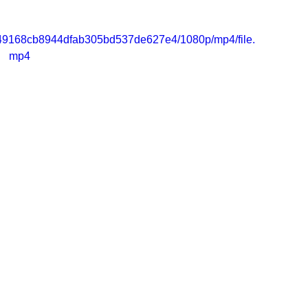
_e749168cb8944dfab305bd537de627e4/1080p/mp4/file.
mp4