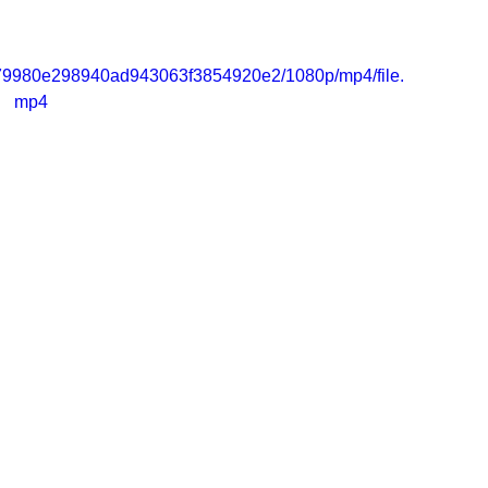
_ec79980e298940ad943063f3854920e2/1080p/mp4/file.
mp4