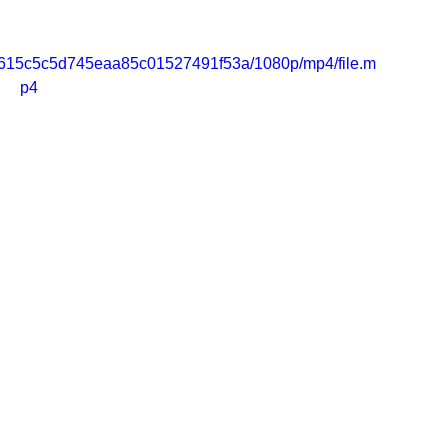
889615c5c5d745eaa85c01527491f53a/1080p/mp4/file.m
p4