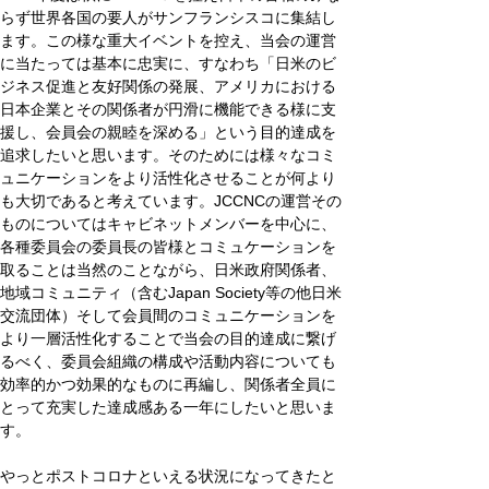
らず世界各国の要人がサンフランシスコに集結し
ます。この様な重大イベントを控え、当会の運営
に当たっては基本に忠実に、すなわち「日米のビ
ジネス促進と友好関係の発展、アメリカにおける
日本企業とその関係者が円滑に機能できる様に支
援し、会員会の親睦を深める」という目的達成を
追求したいと思います。そのためには様々なコミ
ュニケーションをより活性化させることが何より
も大切であると考えています。JCCNCの運営その
ものについてはキャビネットメンバーを中心に、
各種委員会の委員長の皆様とコミュケーションを
取ることは当然のことながら、日米政府関係者、
地域コミュニティ（含むJapan Society等の他日米
交流団体）そして会員間のコミュニケーションを
より一層活性化することで当会の目的達成に繋げ
るべく、委員会組織の構成や活動内容についても
効率的かつ効果的なものに再編し、関係者全員に
とって充実した達成感ある一年にしたいと思いま
す。
やっとポストコロナといえる状況になってきたと