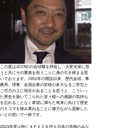
この度はJCCNCの会頭職を拝命し、大変光栄に思
うと共にその重責を担うことに身の引き締まる思
いでおります。1951年の開設以来、歴代会頭、事
務局、理事、会員企業の皆様の多大なるご苦労と
ご尽力の上に現在があることを思うと、こういっ
た歴史を築いてこられた皆々様への感謝の気持ち
を忘れることなく希望に満ちた将来に向けて歴史
の１コマを積み重ねることに微力ながら貢献した
いとの想いで一杯です。
2023年度は秋にＡＰＥＣを控え日本の首相のみな