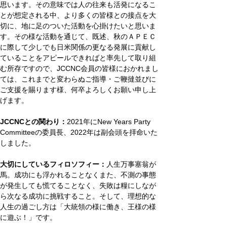
思います。その意味では人の往来も活発になるこ
とが想定される中、より多くの皆様との接点を大
切に、地に足のついた活動を心掛けたいと思いま
す。その様な活動を通じて、既述、秋のＡＰＥＣ
に際して少しでも日米関係の更なる発展に貢献し
ていることをアピールできればと率先して取り組
む所存ですので、JCCNC会員の皆様におかれまし
ては、これまでと変わらぬご指導・ご鞭撻並びに
ご支援を賜ります様、何卒よろしくお願い申し上
げます。
JCCNCとの関わり：
2021年にNew Years Party 
Committeeの委員長、2022年は副会頭を拝命いた
しました。
大切にしているフィロソフィー：
人生万事塞翁が
馬。成功にも浮かれることなくまた、不測の事態
が発生しても慌てることなく、失敗は糧にしなが
ら次なる成功に挑戦すること。そして、理想的な
人生の過ごし方は「大統領の様に働き、王様の様
に遊ぶ！」です。