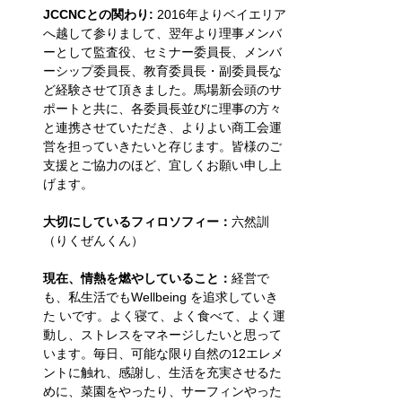
JCCNCとの関わり: 
2016年よりベイエリア
へ越して参りまして、翌年より理事メンバ
ーとして監査役、セミナー委員長、メンバ
ーシップ委員長、教育委員長・副委員長な
ど経験させて頂きました。馬場新会頭のサ
ポートと共に、各委員長並びに理事の方々
と連携させていただき、よりよい商工会運
営を担っていきたいと存じます。皆様のご
支援とご協力のほど、宜しくお願い申し上
げます。
大切にしているフィロソフィー：
六然訓
（りくぜんくん）
現在、情熱を燃やしていること：
経営で
も、私生活でもWellbeing を追求していき
た いです。よく寝て、よく食べて、よく運
動し、ストレスをマネージしたいと思って
います。毎日、可能な限り自然の12エレメ
ントに触れ、感謝し、生活を充実させるた
めに、菜園をやったり、サーフィンやった