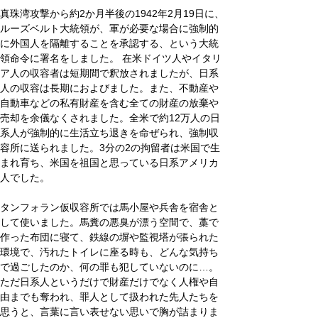
真珠湾攻撃から約2か月半後の1942年2月19日に、
ルーズベルト大統領が、軍が必要な場合に強制的
に外国人を隔離することを承認する、という大統
領命令に署名をしました。 在米ドイツ人やイタリ
ア人の収容者は短期間で釈放されましたが、日系
人の収容は長期におよびました。また、不動産や
自動車などの私有財産を含む全ての財産の放棄や
売却を余儀なくされました。全米で約12万人の日
系人が強制的に生活立ち退きを命ぜられ、強制収
容所に送られました。3分の2の拘留者は米国で生
まれ育ち、米国を祖国と思っている日系アメリカ
人でした。
タンフォラン仮収容所では馬小屋や兵舎を宿舎と
して使いました。馬糞の悪臭が漂う空間で、藁で
作った布団に寝て、鉄線の塀や監視塔が張られた
環境で、汚れたトイレに座る時も、どんな気持ち
で過ごしたのか、何の罪も犯していないのに…。
ただ日系人というだけで財産だけでなく人権や自
由までも奪われ、罪人として扱われた先人たちを
思うと、言葉に言い表せない思いで胸が詰まりま