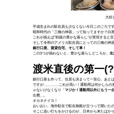
大好
平成生まれの駐在員も少なくない今日このごろで
昭和時代の「三種の神器」って知ってますか？白
これが揃えば“戦後の豊かな暮らし”が実現すると
そして令和のアメリカ駐在員にとっての三種の神
銀行口座、賃貸住宅、そして車！
この3つが揃わないと、豊かな暮らしどころか、
生
渡米直後の第一(?
銀行口座も作って、住居も決まって一安心。あと
ですが...............これが高い！通勤用
ゃないけなくなり「
マジか！通勤用以外にもう一
出費…。
オカネナイヨ！
おいおい、海外駐在で駐在御殿が立つって聞いた
そこに追い打ちをかけるのが、日本から来たばか