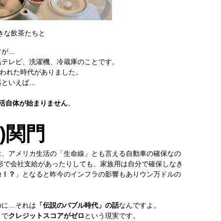
きな飲茶たちと
すが…
黒テレビ、洗濯機、冷蔵庫のことです。
言われた時代がありました。
器といえば…
活自体が始まりません
。
)関門
は、アメリカ生活の「生命線」とも言える自動車の確保なの
は何かしらの形で会社支給があったりしても、家族用は自分で確保しなき
台！？
」となると昨今のインフラの影響もありウン万ドルの
のに…それは
「伝説のバブル時代」の話
なんですよ。
りで
クレジットスコアがゼロ
という現実です。