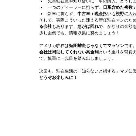
先輩駐在員や知り合いに「車の購入、どうし
一つのディーラーに拘らず、
日系含めた複数
新車に拘らず、
中古車＋現金払いも視野に
入
そして、実際こういった迷える新任駐在マンのた
る会社
もあります。
急がば回れ
で、かなりの金額
少し面倒でも、情報収集に努めましょう！
アメリカ駐在は
短距離走じゃなくてマラソン
です
会社は補助してくれない高金利
という重りを背負
て、慎重に一歩目を踏み出しましょう。
次回も、駐在生活の「知らないと損する」マメ知
どうぞお楽しみに！