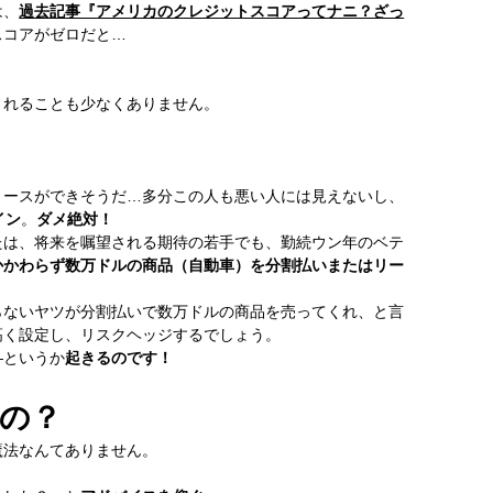
は、
過去記事『アメリカのクレジットスコアってナニ？ざっ
スコアがゼロだと…
されることも少なくありません。
リースができそうだ…多分この人も悪い人には見えないし、
イン
。
ダメ絶対！
たは、将来を嘱望される期待の若手でも、勤続ウン年のベテ
かかわらず数万ドルの商品（自動車）を分割払いまたはリー
らないヤツが分割払いで数万ドルの商品を売ってくれ、と言
高く設定し、リスクヘッジするでしょう。
―というか
起きるのです！
の？
魔法なんてありません。