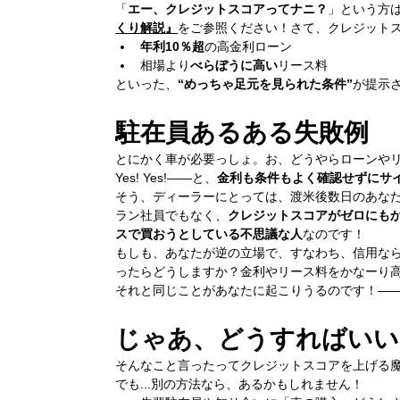
「
エー、クレジットスコアってナニ？
」という方
くり解説』
をご参照ください！さて、クレジット
年利10％超
の高金利ローン
相場より
べらぼうに高い
リース料
といった、
“めっちゃ足元を見られた条件”
が提示
駐在員あるある失敗例
とにかく車が必要っしょ。お、どうやらローンや
Yes! Yes!――と、
金利も条件もよく確認せずにサ
そう、ディーラーにとっては、渡米後数日のあな
ラン社員でもなく、
クレジットスコアがゼロにも
スで買おうとしている不思議な人
なのです！
もしも、あなたが逆の立場で、すなわち、信用な
ったらどうしますか？金利やリース料をかなーり
それと同じことがあなたに起こりうるのです！―
じゃあ、どうすればいい
そんなこと言ったってクレジットスコアを上げる
でも...別の方法なら、あるかもしれません！