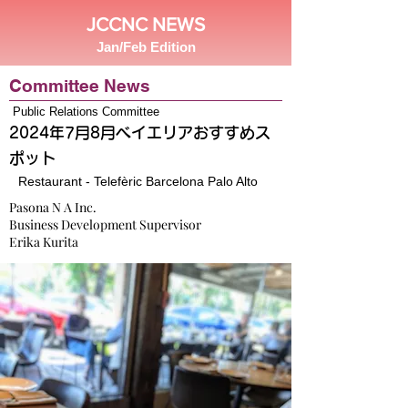
JCCNC NEWS
Jan/Feb Edition
Committee News
Public Relations Committee
2024年7月8月ベイエリアおすすめス
ポット
Restaurant - Telefèric Barcelona Palo Alto
Pasona N A Inc.
Business Development Supervisor
Erika Kurita