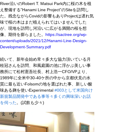
River沿いのRobert T. Matsui Park内に桜の木を植
え整備する”Hanami Line Project”のSiteを訪問し
た。残念ながらCovidの影響もありProjectは遅れ気
味で桜の木はまだ植えられてはいませんでした
が、現地を訪問し河沿いに広がる満開の桜を想
像、期待を膨らました。
https://sactree.org/wp-
content/uploads/2021/12/Hanami-Line-Design-
Development-Summary.pdf
続いて、新年会始め常々多大な協力頂いている月
桂冠さんを訪問、和風庭園の池に浮かぶ美しい事
務所にて松村憲吾社長、村上浩一CFO/VPより、
1989年に全米中30-40ケ所の中から京都伏見の水
質に最も近いFolsomの地を選ばれた事、新しい酸
味ある麹を使いExperimental 
#003として米国向け
新規製品開発中である事等々多くの興味深いお話
を伺った
。(試飲も少々)