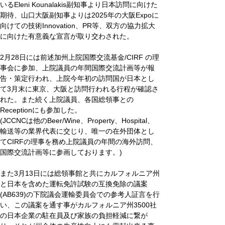
いるEleni Kounalakis副知事より日本訪問に向けた
期待、山口大阪副知事よりは2025年の大阪Expoに
向けての技術Innovation、PR等、双方の協力拡大
に向けた有意義な宣言が取り交わされた。
2月28日には前述加州上院国際交流基金/CIRF の理
事会に参加、上院議員の年間国際交流計画等が報
告・策定行われ、上院今年初の訪問国が日本とし
て3月末に東京、大阪と訪問行われる行程が確認さ
れた。また続く上院議員、各国総領事との
Receptionにも参加した。
(JCCNCは他のBeer/Wine、Property、Hospital、
輸送等の業界代表に交じり、唯一の在外団体とし
てCIRFの理事を務め上院議員の年間の海外訪問、
国際交流計画等に参画しております。)
また3月13日には総領事館と共にカルフォルニア州
と日本を含めた運転免許試験の互換免除の議案
(AB639)の下院議会運輸委員会での参考人証言を行
い、この議案を通す事がカルフォルニア州3500社
の日本企業の駐在員及び家族の負担軽減に繋が