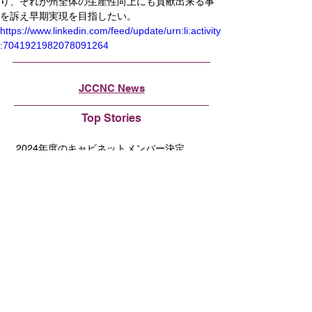
り、それが州全体の生産性向上にも貢献出来る事
を訴え早期実現を目指したい。
https://www.linkedin.com/feed/update/urn:li:activity
:7041921982078091264
JCCNC News
Top Stories
2024年度のキャビネットメンバー決定
2024年度キャビネットメンバー
2024年度委員長紹介
JETRO News
UC Berkeley SkyDeck JETROと協働で日
本ブートキャンプを開催
New Members