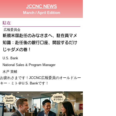
JCCNC NEWS
March / April Edition
駐在
広報委員会
新規米国赴任のみなさまへ、駐在員マメ
知識：赴任後の銀行口座、開設するだけ
じゃダメの巻！
U.S. Bank
National Sales & Program Manager
水戸 英輔
お疲れさまです！JCCNC広報委員のオールドルー
キー・ミト＠U.S. Bankです！