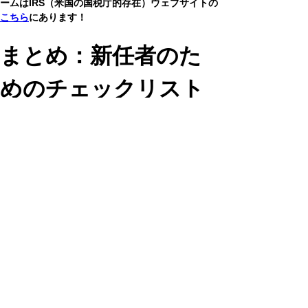
ームはIRS（米国の国税庁的存在）ウェブサイトの
こちら
にあります！
まとめ：新任者のた
めのチェックリスト
[　] チェッキング口座を開設した！
[　] 口座を「共同名義口座」にした、または
「PoD」を設定した！
[　] 開設後、「初回入金」を済ませた！
[　] 小切手帳を1冊オーダーした！
[　] 新住居への「住所変更」を提出した！
[　] 住所変更＆SSN取得後、W-9の提出をした！
繰り返しになりますが、銀行口座の開設は新生活
を踏み出す上での重要な第一歩です。
基礎を押さえてアメリカでの駐在ライフをスター
トさせましょう。
なお、
2025年の9月／10月号
には、これらの内容