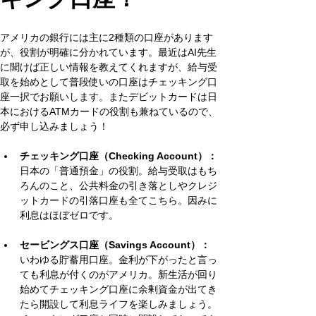
アメリカの銀行には主に2種類の口座があります
が、役割が明確に分かれています。最近はAI先生
に聞けば正しい情報を教えてくれますが、給与受
取を始めとして普段使いの口座はチェッキング口
座一択でお願いします。またデビットカードは日
本におけるATMカードの役割も兼ねているので、
必ず申し込みましょう！
チェッキング口座（Checking Account）：
日本の「普通預金」の役割。給与受取はもち
ろんのこと、公共料金の引き落としやクレジ
ットカードの引落口座も全てこちら。因みに
利息はほぼゼロです。
セービングス口座（Savings Account）：
いわゆる貯蓄用口座。金利が下がったと言っ
ても利息が付くのがアメリカ。新生活が回り
始めてチェッキング口座に余剰資金が出てき
たら開設して利息ライフを楽しみましょう。