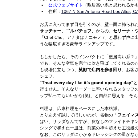
公式ウェブサイト
（敷居高い系と思われるか
住所：
1067 N San Antonio Road Los Altos, C
お店に入ってまず目を引くのが、壁一面に飾られ
サッチャー
、
ゴルバチョフ
、からの、
セリーナ・
「Chef Chu、アナタはナニモノ⁉︎」と思わず
うな幅広すぎる豪華ラインアップです。
もしかしたら、そのインパクトに「敷居高い系？
でも、そんな空気を完全に吹き飛ばしてくれるの
も現場に立ちつつ、
笑顔で店内を歩き回り
、お客
シェフ。
“Treat every day like it’s grand opening day“
と
得ません。そんなリーダーに率いられるスタッフ
ップ払ってもいいかな(笑)」と自然に思える、そ
料理は、広東料理をベースにした本格派。
とりあえず試してほしいのが、名物の「
フェイマス・
はい、サラダなんですが、皮なしのフライドチキ
シングで和えた一皿は、前菜の枠を超えた主役級
なお、このサラダにかかるドレッシングの量がな