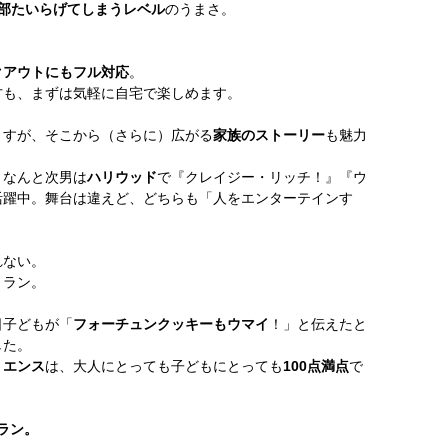
全部たいらげてしまうレベル
のうまさ。
クアウトにもフル対応
。
方も、まずは気軽に自宅で楽しめます。
ますが、そこから（さらに）広がる
家族のストーリー
も魅力
、なんと次男は
ハリウッド
で『クレイジー・リッチ！』『ウ
活躍中。舞台は違えど、どちらも「人をエンターテインす
れない。
トラン。
日子どもが「
フォーチュンクッキーもウマイ
！」と伝えたと
した。
リエンス
は、大人にとっても子どもにとっても
100点満点
で
トラン。