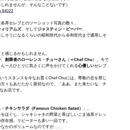
もしれませんが、そんなことないです）
A 94022
た各界セレブとのツーショット写真の数々。
ウィリアムズ
、そして
ジャスティン・ビーバー
...
声に出しそうになるくらいの昭和世代から令和世代まで通用しそ
」と感じるかもしれません。
が、
創業者のローレンス・チューさん
（
＝Chef Chu
）。今で
さん一人ひとりに気さくに声をかけてくれる
心優しい
セレブ
いうスタンスを今なお貫くChef Chuには、尊敬の念を禁じ
の方々もあたたかく親切なので、「ああ、また来たいな、チ
んなお店です。
チキンサラダ（Famous Chicken Salad）
」。
ンをほぐし、シャキシャキの野菜と香ばしいごま油系ドレッ
の存在感。リピーターも多い一品です。
かなかのボリュームなのですが……