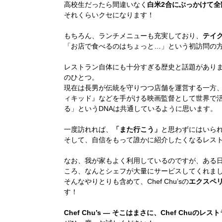
高校生だったら間違いなく
白米2合にぶっかけて
それくらいクセになります！
もちろん、ランチメニューも充実しており、
テイ
「お店で食べるのはちょっと…」という初訪問の
レストラン自体にも十分すぎる歴史と話題があり
のひとつ。
現在は長男が伝統を守りつつ店舗を運営する一方
ィキッド』などを手がける映画監督として世界で
る」というDNAは共通しているように思います。
一度訪れれば、
「また行こう」
と思わずにはいら
そして、自信をもって誰かに紹介したくなるレス
なお、我が家もよく利用しているのですが、ある
ころ、なんとシェフが大量にサービスしてくれま
そんなやりとりも含めて、Chef Chu’sの
エクスペ
す！
Chef Chu’s ― そこはまさに、Chef Chuのレス