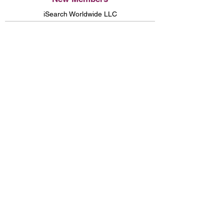
iSearch Worldwide LLC
JAC Recruitment (US), Inc.
Pentagon Technologies Group, Inc.
Committee News
友愛会５０周年記念ガラ
球磨焼酎案内人講座と総合商社イベントを
開催！
Community News
Come and Join JCCNC's MLB San
Francisco Giants Japanese Heritage