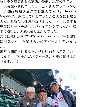
ら日本を感じさせる演出が多数、記念のユニフォ
ームも配布されましたが、たくさんのファンがゲ
ーム開始時刻を過ぎても並んでおり、Heritage 
Nightを楽しみにしているファンがこんなにも居る
んだ、と新たな発見がありました。ゲーム自体も
序盤にリードを許したジャイアンツでしたが、後
半に逆転し、大変な盛り上がりでした。
共に観戦したJCCCNC(the Center)メンバーも観客
に記念シャツを配り大いにアピールしていまし
た。
来年も開催されるなら、ぜひ観戦をおススメいた
します！（相手がLAドジャースだと更に盛り上が
りますね！）