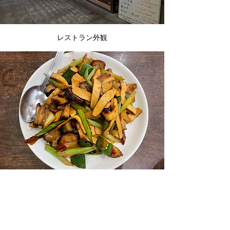
レストラン外観
Smork with Smoked Tofu 香干腊肉