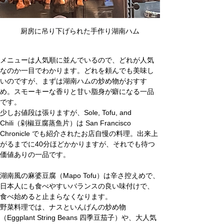
厨房に吊り下げられた手作り湖南ハム
メニューは人気順に並んでいるので、どれが人気
なのか一目でわかります。どれを頼んでも美味し
いのですが、まずは湖南ハムの炒め物がおすす
め。スモーキーな香りと甘い脂身が癖になる一品
です。
少しお値段は張りますが、Sole, Tofu, and 
Chili（剁椒豆腐蒸鱼片）は San Francisco 
Chronicle でも紹介されたお店自慢の料理。出来上
がるまでに40分ほどかかりますが、それでも待つ
価値ありの一品です。
湖南風の麻婆豆腐（Mapo Tofu）は辛さ控えめで、
日本人にも食べやすいバランスの良い味付けで、
食べ始めると止まらなくなります。
野菜料理では、ナスといんげんの炒め物
（Eggplant String Beans 四季豆茄子）や、大人気