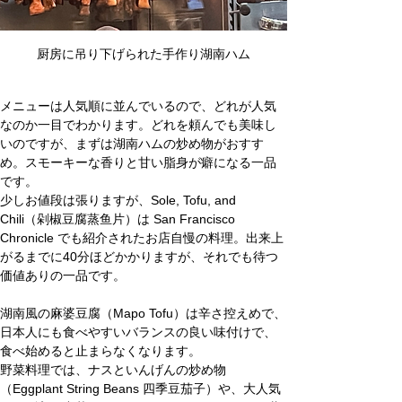
厨房に吊り下げられた手作り湖南ハム
メニューは人気順に並んでいるので、どれが人気
なのか一目でわかります。どれを頼んでも美味し
いのですが、まずは湖南ハムの炒め物がおすす
め。スモーキーな香りと甘い脂身が癖になる一品
です。
少しお値段は張りますが、Sole, Tofu, and 
Chili（剁椒豆腐蒸鱼片）は San Francisco 
Chronicle でも紹介されたお店自慢の料理。出来上
がるまでに40分ほどかかりますが、それでも待つ
価値ありの一品です。
湖南風の麻婆豆腐（Mapo Tofu）は辛さ控えめで、
日本人にも食べやすいバランスの良い味付けで、
食べ始めると止まらなくなります。
野菜料理では、ナスといんげんの炒め物
（Eggplant String Beans 四季豆茄子）や、大人気