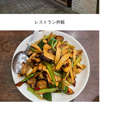
レストラン外観
Smork with Smoked Tofu 香干腊肉