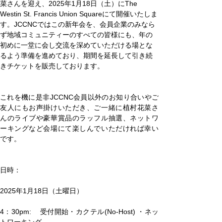
菜さんを迎え、2025年1月18日（土）にThe 
Westin St. Francis Union Squareにて開催いたしま
す。JCCNCではこの新年会を、会員企業のみなら
ず地域コミュニティーのすべての皆様にも、年の
初めに一堂に会し交流を深めていただける場とな
るよう準備を進めており、期間を延長して引き続
きチケットを販売しております。
これを機に是非JCCNC会員以外のお知り合いやご
友人にもお声掛けいただき、ご一緒に植村花菜さ
んのライブや豪華賞品のラッフル抽選、ネットワ
ーキングなど会場にて楽しんでいただければ幸い
です。     
日時：
2025年1月18日（土曜日）
4：30pm:    受付開始・カクテル(No-Host) ・ネッ
トワーキング