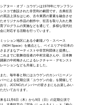
シアター・オブ・ユウゲンは1978年にサンフラン
シスコで創設された非営利の劇団です。古典狂言
の英語上演をはじめ、古今東西の要素を融合させ
たオリジナル作品の創作や、狂言を取り入れた教
育プログラムの実施などを通じて、多様な現代社
会に対応する活動を行っています。
ミッション地区にある小劇場ノウ・スペース
（NOH Space）を拠点とし、ベイエリアや日本の
さまざまなアーティストや非営利団体と提携し、
これまでに歌舞伎役者の中村京蔵さんや、日本舞
踊家の中村梅さんによるレクチャー・デモンスト
レーションなども共催しました。
また、毎年春と秋にはユウゲンのカンパニーメン
バーによる定期公演「ユウゲンの会」を開催して
おり、JCCNCのメンバーの皆さまにもお楽しみい
ただいております。
来る11月6日（木）から9日（日）の定期公演で
は、古典狂言の『宗論（しゅうろん）』と『柿山