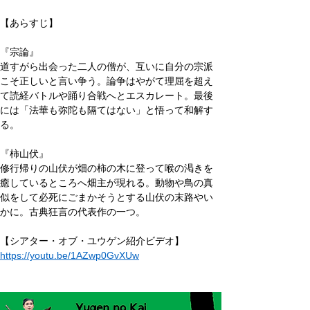
【あらすじ】
『宗論』
道すがら出会った二人の僧が、互いに自分の宗派
こそ正しいと言い争う。論争はやがて理屈を超え
て読経バトルや踊り合戦へとエスカレート。最後
には「法華も弥陀も隔てはない」と悟って和解す
る。
『柿山伏』
修行帰りの山伏が畑の柿の木に登って喉の渇きを
癒しているところへ畑主が現れる。動物や鳥の真
似をして必死にごまかそうとする山伏の末路やい
かに。古典狂言の代表作の一つ。
【シアター・オブ・ユウゲン紹介ビデオ】 
https://youtu.be/1AZwp0GvXUw