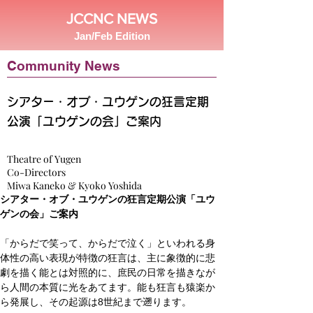
JCCNC NEWS
Jan/Feb Edition
Community News
シアター・オブ・ユウゲンの狂言定期
公演「ユウゲンの会」ご案内
Theatre of Yugen
Co-Directors
Miwa Kaneko & Kyoko Yoshida
シアター・オブ・ユウゲンの狂言定期公演「ユウ
ゲンの会」ご案内
「からだで笑って、からだで泣く」といわれる身
体性の高い表現が特徴の狂言は、主に象徴的に悲
劇を描く能とは対照的に、庶民の日常を描きなが
ら人間の本質に光をあてます。能も狂言も猿楽か
ら発展し、その起源は8世紀まで遡ります。