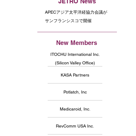
JETRO News
APECアジア太平洋経協力会議が
サンフランシスコで開催
New Members
ITOCHU International Inc.
(Silicon Valley Office)
KASA Partners
Potlatch, Inc
Medicaroid, Inc.
RevComm USA Inc.