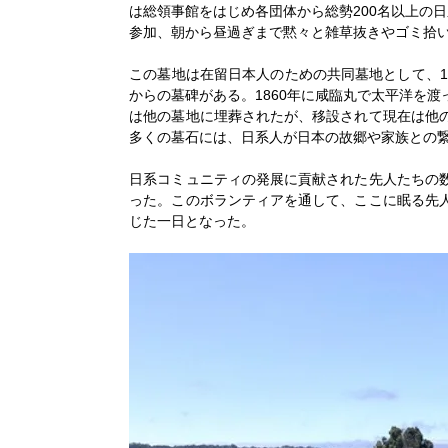
は総領事館をはじめ各団体から総勢200名以上の日
参加、朝から昼過ぎまで黙々と雑草抜きやゴミ拾
この墓地は在留日本人のための共同墓地として、1
からの墓碑がある。1860年に咸臨丸で太平洋を
は他の墓地に埋葬されたが、移設されて現在は他
多くの墓石には、日系人が日本の故郷や家族との
日系コミュニティの発展に貢献された先人たちの
った。このボランティアを通して、ここに眠る先
じた一日となった。