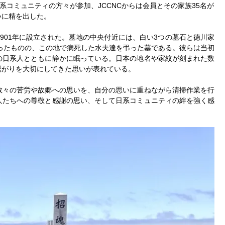
系コミュニティの方々が参加、JCCNCからは会員とその家族35名が
いに精を出した。
901年に設立された。墓地の中央付近には、白い3つの墓石と徳川家
渡ったものの、この地で病死した水夫達を弔った墓である。彼らは当初
の日系人とともに静かに眠っている。日本の地名や家紋が刻まれた数
繋がりを大切にしてきた思いが表れている。
数々の苦労や故郷への思いを、自分の思いに重ねながら清掃作業を行
人たちへの尊敬と感謝の思い、そして日系コミュニティの絆を強く感