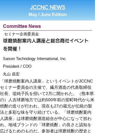
JCCNC NEWS
May / June Edition
Committee News
セミナー企画委員会
球磨焼酎案内人講座と総合商社イベント
を開催！
Saison Technology International, Inc.
President / COO
丸山 昌宏
「球磨焼酎案内人講座」というイベントがJCCNC
セミナー委員会の主催で、繊月酒造の代表取締役
社長、堤純子氏を招いて2月に開かれた。（熊本県
の）人吉球磨地方では約500年前の室町時代から米
焼酎の造りが行われ、現在も27の蔵元が伝統の製
法と多彩な味を守り続けている。「球磨焼酎案内
人講座」は球磨焼酎酒造組合が中心になって担わ
れ、地域ブランドの「球磨焼酎」の良さと認知を
広げるためのものだ。参加者は球磨焼酎の歴史と