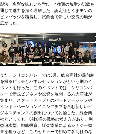
製法、多彩な味わいを学び、4種類の焼酎の試飲を
通じて魅力を深く理解した。認定証とくまモンの
ピンバッジを獲得し、試飲会で新しい交流の場が
広がった。
また、シリコンバレーでは3月、総合商社の最前線
を探るピッチとパネルセッションがという別のイ
ベントを行った。このイベントでは、シリコンバ
レーで新規ビジネスや投資を展開する六大商社が
集まり、スタートアップとのパートナーシップや
インキュベーションイニシアチブを含む新しいビ
ジネスチャンスの創出について討論した。総合商
社といっても、6社6様の戦略の考え方があり、利
益追求型、戦略投資、販売協業によるシナジー効
果を狙うなど、このセミナーで初めて各商社の考