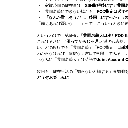
家族帯同の駐在員は、
SSN取得後にすぐ共同
共同名義にできない場合も、
POD指定は必ず
「なんか難しそうだし、後回しにすっか」→
「備えあれば憂いなし！」って、こういうときに
というわけで、第5回は「
共同名義人口座とPOD Bene
これはまさに、“
困ってからじゃ遅い
”系の代表格
い。どの銀行でも「共同名義」「POD指定」は
基
わからなければ、遠慮なく窓口で相談してみまし
ちなみに「共同名義人」は英語で
Joint Account 
次回も、駐在生活の「知らないと損する」豆知識
どうぞお楽しみに！