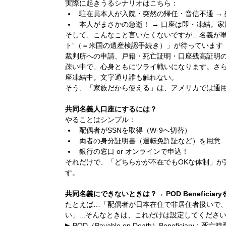
実際に起きうるシナリオはこちら：
駐在員本人が入院・突然の帰任・音信不通 →
本人がまさかの急逝！ → 口座は即・凍結。
そして、こんなこと言いたくないですが…名義が単
ト”（＝米国の遺産検認手続き）」が待っています
裁判所への申請、戸籍・死亡証明・口座残高証明
疎い中で、心身ともにツライ戦いになります。さ
座凍結中。文字通り誰も触れない。
そう、「家族だから使える」は、アメリカでは通
共同名義人口座にするには？
やることはシンプル：
配偶者がSSNを取得（W-9へ切替）
両者の身分証明書（運転免許証など）を用意
銀行の窓口 or オンラインで申込！
それだけで、「どちらかが不在でもOKな体制」が
す。
共同名義にできないときは？→ POD Beneficiar
たとえば…「配偶者が日本在住で非居住者扱いで
い」...そんなときは、これだけは設定してくださ
▶ POD（Payable on Death）Beneficiary：死