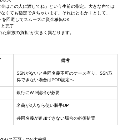
お金はこの人に渡してね」という生前の指定。大きな声では
なくても指定できちゃいます。それはともかくとして...
ロベートを回避してスムーズに資金移転OK
ッと完了
れた家族の負担”が大きく異なります。
グ
備考
内
SSNがないと共同名義不可のケース有り、SSN取
得できない場合はPOD設定へ
銀行にW-9提出が必要
名義が2人なら使い勝手UP
共同名義が追加できない場合の必須措置
クセス不可」**が大前提