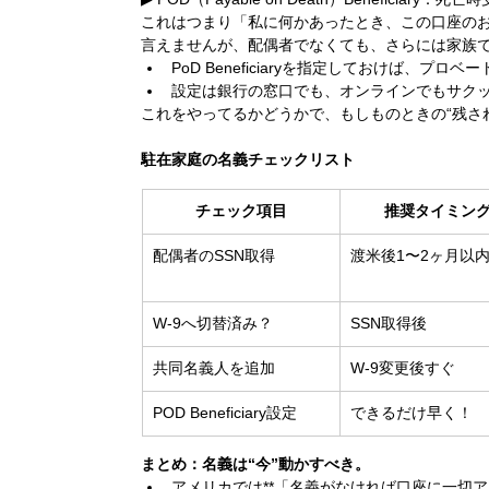
これはつまり「私に何かあったとき、この口座の
言えませんが、配偶者でなくても、さらには家族で
PoD Beneficiaryを指定しておけば、プ
設定は銀行の窓口でも、オンラインでもサク
これをやってるかどうかで、もしものときの“残さ
駐在家庭の名義チェックリスト
チェック項目
推奨タイミン
配偶者のSSN取得
渡米後1〜2ヶ月以
W-9へ切替済み？
SSN取得後
共同名義人を追加
W-9変更後すぐ
POD Beneficiary設定
できるだけ早く！
まとめ：名義は“今”動かすべき。
アメリカでは**「名義がなければ口座に一切ア