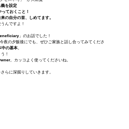
名義を設定
やっておくこと！
未来の自分の首、しめてます。
使うんですよ！
ficiary
」のお話でした！
。今夜の夕飯後にでも、ぜひご家族と話し合ってみてくださ
本中の基本
。
ょう！
Owner
。カッコよく使ってくださいね。
をさらに深掘りしていきます。