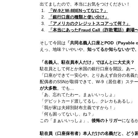
出てましたので、本当にお気をつけください！
「W-9とW-8BENってなに？」
「銀行口座の種類と使い分け」
「アメリカのクレジットスコアって何？」
「本当にあったFraud Call（詐欺電話）
そして今回は
「共同名義人口座とPOD（Payable on 
えっ、地味？いやいや、
知ってるか知らないかで
「名義人、駐在員本人だけ」でほんとに大丈夫？
駐在員として何とか米国の銀行口座を開設。あー
「口座ができて一安心や。とりあえず自分の名義
配偶者のSSNが取得できて、W-9（居住者）ステ
が大多数
。でも…
「あ、忘れてたわー。まぁいいっしょ」
「デビットカード渡してるし、クレカもあるし」
「我が家は夫婦別財布主義ですから！」
「何も困ってないし、ね？」
この「まぁいいっしょ」、
後悔のトリガー
になる
駐在員（口座保有者）本人だけの名義だと、どう