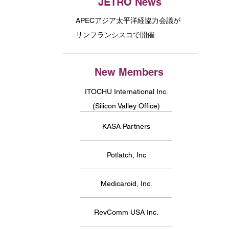
JETRO News
APECアジア太平洋経協力会議が
サンフランシスコで開催
New Members
ITOCHU International Inc.
(Silicon Valley Office)
KASA Partners
Potlatch, Inc
Medicaroid, Inc.
RevComm USA Inc.