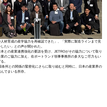
や人材育成の産学協力を再確認できた」、「実際に製造ラインまで見
かしたい」との声が聞かれた。
本との産業連携強化の要請を受け、JETROがその協力について取り
企業のご協力に加え、在ポートランド領事事務所の多大なご尽力もい
げる。
米国各州との関係の緊密化にさらに取り組むと同時に、日本の産業界の
組んでまいる所存。