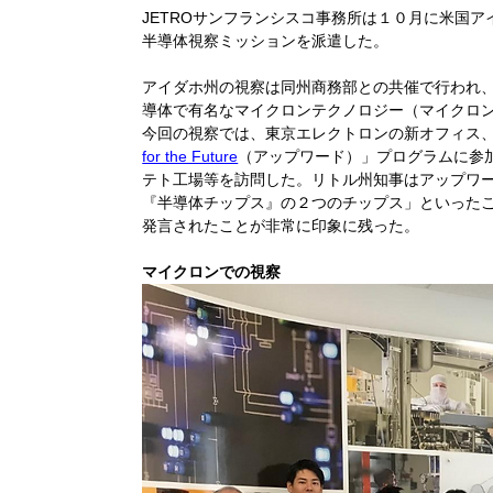
JETROサンフランシスコ事務所は１０月に米国
半導体視察ミッションを派遣した。
アイダホ州の視察は同州商務部との共催で行われ、
導体で有名なマイクロンテクノロジー（マイクロ
今回の視察では、東京エレクトロンの新オフィス
for the Future
（アップワード）」プログラムに参
テト工場等を訪問した。リトル州知事はアップワ
『半導体チップス』の２つのチップス」といった
発言されたことが非常に印象に残った。
マイクロンでの視察