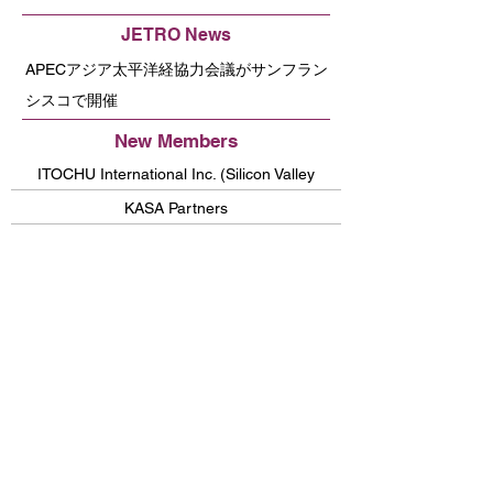
JETRO News
APECアジア太平洋経協力会議がサンフラン
シスコで開催
New Members
ITOCHU International Inc. (Silicon Valley
Office)
KASA Partners
Potlatch, Inc
Medicaroid, Inc.
RevComm USA Inc.
FURUTA SHOTEN INTERNATIONAL LLC
MOL Switch / MOL (Americas) Holdings
Lighthouse
Committee News