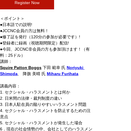
Register Now
＜ポイント＞
●日本語での説明!
●JCCNC会員の方は無料！
●修了証を発行（120分の参加が必要です）!
●登録者に録画（視聴期間限定）配信!
●今回、JCCNC非会員の方も参加頂けます！（有
料：25ドル）
講師：
Squire Patton Boggs
 下田 範幸 氏 
Noriyuki 
Shimoda
,　降旗 美晴 氏 
Miharu Furihata
講義内容：
1. セクシャル・ハラスメントとは何か
2. 日米間の法律・裁判制度の違い
3. 日本人駐在員の陥りやすいハラスメント問題
4. セクシャル・ハラスメントを防止するための注
意点
5. セクシャル・ハラスメントが発生した場合
6．現在の社会情勢の中、会社としてのハラスメン