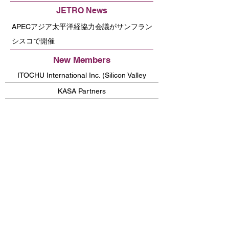
JETRO News
APECアジア太平洋経協力会議がサンフラン
シスコで開催
New Members
ITOCHU International Inc. (Silicon Valley
Office)
KASA Partners
Potlatch, Inc
Medicaroid, Inc.
RevComm USA Inc.
FURUTA SHOTEN INTERNATIONAL LLC
MOL Switch / MOL (Americas) Holdings
Lighthouse
Committee News