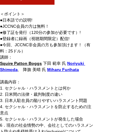
＜ポイント＞
●日本語での説明!
●JCCNC会員の方は無料！
●修了証を発行（120分の参加が必要です）!
●登録者に録画（視聴期間限定）配信!
●今回、JCCNC非会員の方も参加頂けます！（有
料：25ドル）
講師：
Squire Patton Boggs
 下田 範幸 氏 
Noriyuki 
Shimoda
,　降旗 美晴 氏 
Miharu Furihata
講義内容：
1. セクシャル・ハラスメントとは何か
2. 日米間の法律・裁判制度の違い
3. 日本人駐在員の陥りやすいハラスメント問題
4. セクシャル・ハラスメントを防止するための注
意点
5. セクシャル・ハラスメントが発生した場合
6．現在の社会情勢の中、会社としてのハラスメン
ト防止や多様性受け入れ(inclusion)について