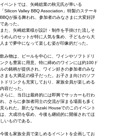
イベントでは、矢崎総業の秋元氏が率いる
「Silicon Valley BBQ Association」特製のステーキ
BBQが振る舞われ、参加者のみなさまに大変好評
であった。
また、矢崎総業様が設計・制作を手掛けた流しそ
うめんのセットが特に人気を集め、子どもから大
人まで夢中になって楽しむ姿が印象的だった。
飲み物は、ビールを中心に、ワインやソフトドリ
ンクも豊富に用意。特に締めのワインには約100ド
ルの銘柄が提供され、ワイン好きの参加者のみな
さまも大満足の様子だった。お子さま向けのソフ
トドリンクも充実しており、家族全員が楽しめる
内容だった。
さらに、当日は最終的には即興でサッカーも行わ
れ、さらに参加者同士の交流が深まる場面も多く
見られた。新たなYazaki Houseでのこのイベント
は、大成功を収め、今後も継続的に開催されてほ
しいものである。
今後も家族全員で楽しめるイベントを企画してお