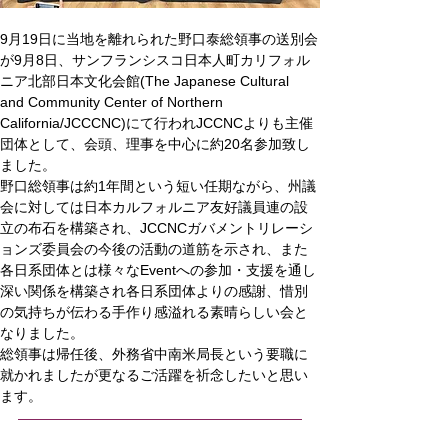
9月19日に当地を離れられた野口泰総領事の送別会
が9月8日、サンフランシスコ日本人町カリフォル
ニア北部日本文化会館(The Japanese Cultural 
and Community Center of Northern 
California/JCCCNC)にて行われJCCNCよりも主催
団体として、会頭、理事を中心に約20名参加致し
ました。
野口総領事は約1年間という短い任期ながら、州議
会に対しては日本カルフォルニア友好議員連の設
立の布石を構築され、JCCNCガバメントリレーシ
ョンズ委員会の今後の活動の道筋を示され、また
各日系団体とは様々なEventへの参加・支援を通し
深い関係を構築され各日系団体よりの感謝、惜別
の気持ちが伝わる手作り感溢れる素晴らしい会と
なりました。
総領事は帰任後、外務省中南米局長という要職に
就かれましたが更なるご活躍を祈念したいと思い
ます。