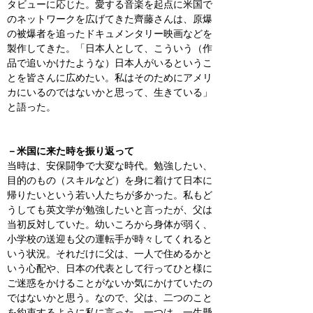
タビューに応じた。愛する音楽を起点に米国で
のネットワークを広げてきた齊藤さんは、原爆
の被爆者を追ったドキュメンタリー映画などを
製作してきた。「日本人として、こういう（作
品で追いかけたような）日本人がいるというこ
とを皆さんに広めたい。私はそのためにアメリ
カにいるのではないかと思って、生きている」
と語った。
－米国に来た時を振り返って
当時は、安保闘争で大変な時代。勉強したい、
目的のもの（スキルなど）を身に着けて日本に
帰りたいという若い人たちが多かった。私もど
うしても英文学が勉強したいと言ったが、父は
当初反対していた。幼いころから身体が弱く、
小学校の送迎も父の運転手が時々してくれると
いう状況。それだけに父は、一人で住めるかと
いう心配や、日本の代表として行ってひと様に
ご迷惑をかけることがないか気にかけていたの
ではないかと思う。なので、父は、二つのこと
を約束するように私に言った。一つは、一生懸