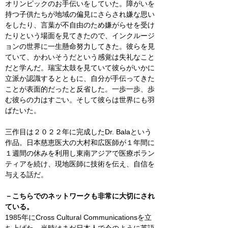
オリンピックのお手伝いをしていた。障がいを
持つ子供たちが地域の偏見にさらされ嫌な思い
をしたり、言葉が不自由のため嫌がらせを受け
たりという場面を見てきたので、インクルージ
ョンの世界に一生懸命努力してきた。彼らを見
ていて、かわいそうだという感覚は失礼なこと
だと学んだ。瑞宝太鼓を見ていて彼らがいかに
立派か認識するとともに、自分が手伝ってきた
ことが表面的だったと反省した。一歩一歩、歩
む彼らの力はすごい。そして彼らは世界にも羽
ばたいた。
三作目は２０２２年に完成した
Dr. Bala
という
作品。日本慈恵医大の大村和広医師が１年間に
１週間の休みを利用し東南アジアで医療ボラン
ティアを続け、現地医師に技術を伝え、自信を
与える話だ。
－こちらでのネットワークも非常に大切にされ
ている。
1985
年に
Cross Cultural Communications
を立
ち上げた。当時はまだ日本人で今のように英語