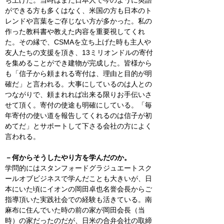
ができる方も多くはなく、米国の方も日本のト
レンドや言葉をご存じない方が多かった。私の
作った教科書や教えた内容を重要視してくれ
た。その縁で、
CSMA
を立ち上げた時も主人や
友人たちの支援を頂き、
13
ミリオンドルの寄付
を集めることができ建物が完成した。皆様から
も「信子から頼まれる寄付は、理由と目的が明
確だ」と言われる。大事にしているのは人との
つながりで、頼まれれば出来る限りお手伝いさ
せて頂く。寄付の使途も明確にしている。「毎
年寄付の使い道を報告してくれるのは信子が初
めてだ」とサポートして下さる会社の方によく
言われる。
－何からそうしたやり方を学んだのか。
学問的にはスタンフォードグラジュエートスク
ールオブビジネスで学んだことも大きいが、日
本にいた頃にイオンの岡田卓也名誉会長からご
指導頂いた実践社会での経験も活きている。南
麻布に住んでいた時の前の家が岡田会長（当
時）の家だったのだが、日米の合弁会社の取締