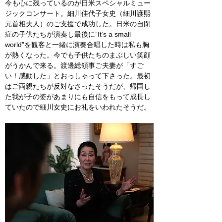
今も心に残っているのが日米スペシャルミュー
ジックコンサート。細川佳代子女史（細川護熙
元首相夫人）のご支援で成功した。日米の自閉
症の子供たちが演奏し最後に”
It’s a small 
world”
を観客と一緒に演奏合唱した時は私も胸
が熱くなった。今でも子供たちのまぶしい笑顔
がうかんで来る。渡邊総領事ご夫妻が「すご
い！感動した」とおっしゃって下さった。最初
はご両親たちが反対なさったそうだが、帰国し
た我が子の姿があまりにも自信をもって成長し
ていたので細川女史にお礼をいわれたそうだ。