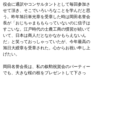
役会に通訳やコンサルタントとして毎回参加さ
せて頂き、そこでいろいろなことを学んだと思
う。昨年旭日単光章を受章した時は岡田名誉会
長が「おじちゃまももらっていないのに信子は
すごいな。江戸時代の士農工商の慣習が続いて
いて、日本は商人だとなかなかもらえないん
だ」と笑っておっしゃっていたが、今年最高の
旭日大綬章を受章された。心からお祝い申し上
げたい。
岡田名誉会長は、私の叙勲祝賀会のパーティー
でも、大きな桜の枝をプレゼントして下さっ
た。
2
月でまだ満開の桜を見れなかったので、
感激した。お礼の電話を差し上げたら、「信子
は桜が好きだし、桜は日本を代表する花だ。こ
れからも日本代表として頑張ってほしい」と言
ってくださった。何十年も、こうしていろんな
方々に見守っていただけるのは本当に嬉しくひ
とえに皆さまのご厚情によるものと深く感謝し
てます。