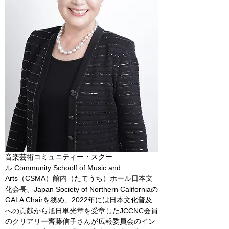
音楽芸術コミュニティー・スクー
ル
 Community Schoolf of Music and 
Arts
（
CSMA
）館内（たてうち）ホール日本文
化会長、
Japan Society of Northern California
の
GALA Chair
を務め、
2022
年には日本文化普及
への貢献から旭日単光章を受章したJCCNC会員
のクリアリー齊藤信子さんが広報委員会のイン