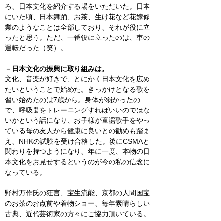
ろ、日本文化を紹介する場をいただいた。日本
にいた頃、日本舞踊、お茶、生け花など花嫁修
業のようなことは全部しており、それが役に立
ったと思う。ただ、一番役に立ったのは、車の
運転だった（笑）。
－日本文化の振興に取り組みは。
文化、音楽が好きで、とにかく日本文化を広め
たいということで始めた。きっかけとなる歌を
習い始めたのは
7
歳から。身体が弱かったの
で、呼吸器をトレーニングすればいいのではな
いかという話になり、お子様が童謡歌手をやっ
ている母の友人から健康に良いとの勧めも踏ま
え、
NHK
の試験を受け合格した。後に
CSMA
と
関わりを持つようになり、年に一度、本物の日
本文化をお見せするというのが今の私の信念に
なっている。
野村万作氏の狂言、宝生流能、京都の人間国宝
のお茶のお点前や着物ショー、毎年素晴らしい
古典、近代芸術家の方々にご協力頂いている。