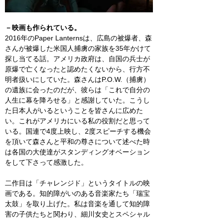
－映画も作られている。
2016
年の
Paper Lanterns
は、広島の被爆者、森
さんが被爆した米国人捕虜の家族を
35
年かけて
探し当てる話。アメリカ政府は、自国の兵士が
原爆で亡くなったと認めたくないから、行方不
明者扱いにしていた。森さんは
P.O.W.
（捕虜）
の遺族に会ったのだが、彼らは「これで自分の
人生に幕を降ろせる」と感謝していた。こうし
た日本人がいるということを皆さんに広めた
い。これがアメリカにいる私の役割だと思って
いる。国連で
4
度上映し、
2
度スピーチする機会
を頂いて森さんと平和の尊さについて述べた時
は各国の大使達がスタンディングオベーション
をして下さって感激した。
二作目は「チャレンジド」というタイトルの映
画である。知的障がいのある音楽家たち「瑞宝
太鼓」を取り上げた。私は音楽を通して知的障
害の子供たちと関わり、細川女史とスペシャル