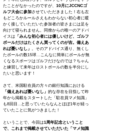
たことがなかったのですが、
10月にJCCNCゴ
ルフ大会に参加
させていただきました！右も左
もどころかルールさえもわからない初心者に暖
かく接していただいた参加者の皆さまには足を
向けて寝られません。同僚からの唯一のアドバ
イスは
「みんな初心者には優しいけど、ゴルフ
ボールだけはたくさん買ってくのが吉。備えあ
れば憂いなし」
。そのアドバイス通り、無くし
たボールの数15球…こんなに簡単にボールが無
くなるスポーツはゴルフだけなのでは？ちゃん
と練習して来年はロストボールの数を半分にし
たいと思います！
さて、米国駐在員の方々の銀行知識における
「備えあれば憂いなし」
的な存在を目指して昨
年から掲載をスタートした「駐在員マメ知識」
も8回目...と思っていたらなんとほぼ1年が経っ
ていたことに気がつきました！
ということで、今回は
1周年記念ということ
で、これまで掲載させていただいた「マメ知識