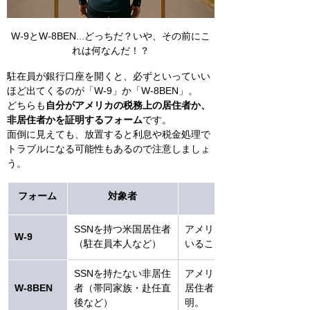
W-9とW-8BEN...どっちだ？いや、その前にこ
れは何なんだ！？
駐在員が銀行口座を開くと、必ずといっていい
ほど出てくるのが「W-9」か「W-8BEN」。
どちらも
自分がアメリカの税務上の居住者か、
非居住者かを証明するフォーム
です。
面倒に見えても、放置すると利息や税金処理で
トラブルになる可能性もあるので注意しましょ
う。
フォーム
対象者
SSNを持つ米国居住者
アメリカで所得を得て
W-9
（駐在員本人など）
いることを証明。
SSNを持たない非居住
アメリカの税務上、非
W-8BEN
者（帯同家族・赴任直
居住者であることを証
後など）
明。