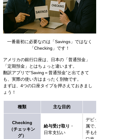
一番最初に必要なのは「Savings」ではなく
「Checking」です！
アメリカの銀行口座は、日本の「普通預金」
「定期預金」とはちょっと違います。
翻訳アプリで“Saving＝普通預金”と出てきて
も、実際の使い方はまったく別物です。
まずは、4つの口座タイプを押さえておきまし
ょう！
種類
主な目的
特徴
デビットカード付
Checking
給与受け取り
・
属で、ATM・小切
（チェッキン
日常支払い
手も使えるメイン
グ）