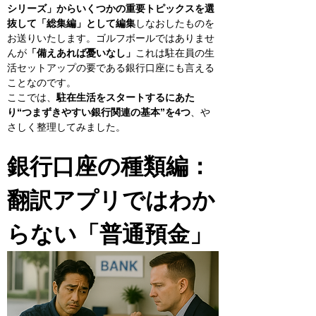
シリーズ」からいくつかの重要トピックスを選
抜して「総集編」として編集
しなおしたものを
お送りいたします。ゴルフボールではありませ
んが
「備えあれば憂いなし」
これは駐在員の生
活セットアップの要である銀行口座にも言える
ことなのです。
ここでは、
駐在生活をスタートするにあた
り“つまずきやすい銀行関連の基本”を4つ
、や
さしく整理してみました。
銀行口座の種類編：
翻訳アプリではわか
らない「普通預金」