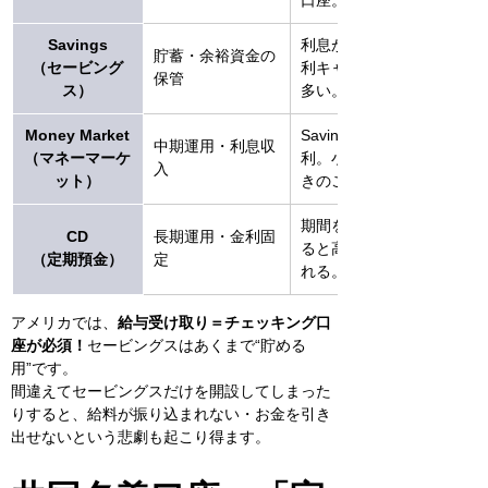
口座。
Savings
利息がつく。高金
貯蓄・余裕資金の
（セービング
利キャンペーンも
保管
ス）
多い。
Money Market
Savingsより高金
中期運用・利息収
（マネーマーケ
利。小切手機能付
入
ット）
きのことも。
期間を決めて預け
CD
長期運用・金利固
ると高金利を得ら
（定期預金）
定
れる。
アメリカでは、
給与受け取り＝チェッキング口
座が必須！
セービングスはあくまで“貯める
用”です。
間違えてセービングスだけを開設してしまった
りすると、給料が振り込まれない・お金を引き
出せないという悲劇も起こり得ます。