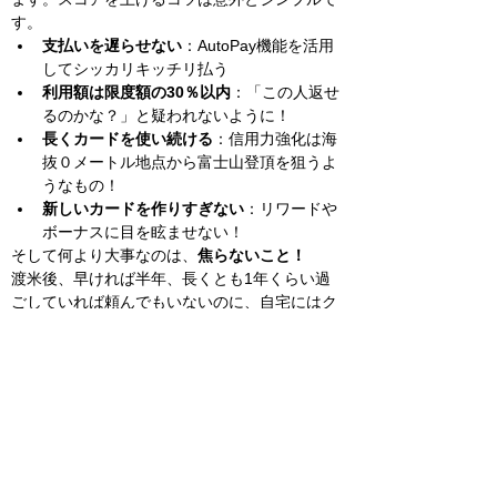
す。
支払いを遅らせない
：AutoPay機能を活用
してシッカリキッチリ払う
利用額は限度額の30％以内
：「この人返せ
るのかな？」と疑われないように！
長くカードを使い続ける
：信用力強化は海
抜０メートル地点から富士山登頂を狙うよ
うなもの！
新しいカードを作りすぎない
：リワードや
ボーナスに目を眩ませない！
そして何より大事なのは、
焦らないこと！
渡米後、早ければ半年、長くとも1年くらい過
ごしていれば頼んでもいないのに、自宅にはク
レジットカードのダイレクトメールがわんさか
届き始めます。そこにあるのは「事前承認済
み！あとは申し込むだけ！」「当初3ヶ月で
XXXXドル使えばキャッシュバックXXXXド
ル！」「新規入会ボーナスマイルXXXXXポイン
ト！」という甘言ばかり。これらのカードを使
い分けるのは、結構大変ですし、なにより
スコ
アは一夜で上がりません。