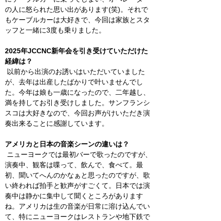
の人に怒られた思い出があります(笑)。それで
もケーブルカーは大好きで、今回は家族とスタ
ッフと一緒に3度も乗りました。
2025年JCCNC新年会を引き受けていただけた
経緯は？
 以前から出演のお誘いはいただいていました
が、去年は出産したばかりで叶いませんでし
た。今年は娘も一歳になったので、二年越し、
満を持してお引き受けしました。サンフランシ
スコは大好きなので、今回お声がけいただき演
奏出来ることに感謝しています。
アメリカと日本の音楽シーンの違いは？
 ニューヨークでは最初バーで歌ったのですが、
演奏中、観客は喋って、飲んで、食べて。最
初、聞いてへんのかなぁと思ったのですが、歌
い終われば拍手と歓声がすごくて。日本では演
奏中は静かに集中して聞くところがあります
ね。アメリカは生の音楽が日常に溶け込んでい
て、特にニューヨークはレストランや地下鉄で