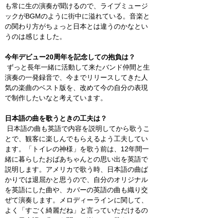
も常に生の演奏が聞けるので、ライブミュージ
ックがBGMのように街中に溢れている。音楽と
の関わり方がちょっと日本とは違うのかなとい
うのは感じました。
今年デビュー20周年を記念しての抱負は？
 ずっと長年一緒に活動して来たバンド仲間と生
演奏の一発録音で、今までリリースしてきた人
気の楽曲のベスト版を、改めて今の自分の表現
で制作したいなと考えています。
日本語の曲を歌うときの工夫は？
 日本語の曲も英語で内容を説明してから歌うこ
とで、観客に楽しんでもらえるよう工夫してい
ます。「トイレの神様」を歌う前は、12年間一
緒に暮らしたおばあちゃんとの思い出を英語で
説明します。アメリカで歌う時、日本語の曲ば
かりでは退屈かと思うので、自分のオリジナル
を英語にした曲や、カバーの英語の曲も織り交
ぜて演奏します。メロディーラインに関して、
よく「すごく綺麗だね」と言っていただけるの