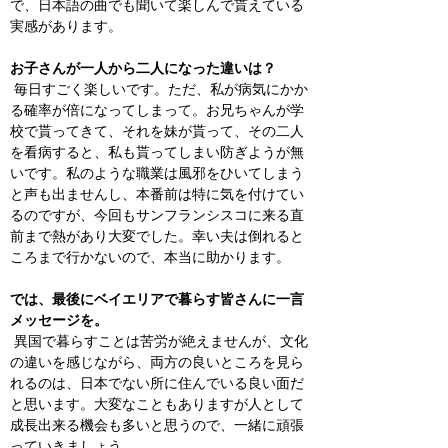
で、日本語の曲でも聞いて楽しんで貰えている
実感があります。
お子さんが一人から二人になった違いは？
 毎日すごく楽しいです。ただ、私が病気にかか
る確率が倍になってしまって。お兄ちゃんが学
校で貰ってきて、それを妹が貰って、その二人
を看病すると、私も貰ってしまい防ぎようが無
いです。私のような職業は風邪をひいてしまう
と声も出ませんし、本番前は特に気を付けてい
るのですが、今回もサンフランシスコに来る直
前まで熱があり大変でした。幸い夫は倒れると
ころまで行かないので、本当に助かります。
では、最後にベイエリアで暮らす皆さんに一言
メッセージを。
 異国で暮らすことは苦労が絶えませんが、文化
の違いを感じながら、両方の良いところを見ら
れるのは、日本でない所に住んでいる良い面だ
と思います。大変なこともありますが人として
成長出来る機会も多いと思うので、一緒に頑張
っていきましょう。