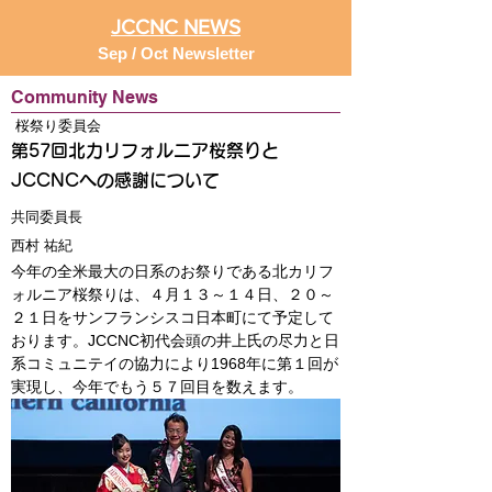
JCCNC NEWS
Sep / Oct Newsletter
Community News
桜祭り委員会
第57回北カリフォルニア桜祭りと
JCCNCへの感謝について
共同委員長
西村 祐紀
今年の全米最大の日系のお祭りである北カリフ
ォルニア桜祭りは、４月１３～１４日、２０～
２１日をサンフランシスコ日本町にて予定して
おります。JCCNC初代会頭の井上氏の尽力と日
系コミュニテイの協力により1968年に第１回が
実現し、今年でもう５７回目を数えます。