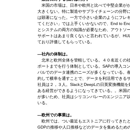
米国の市場は、日本や欧州と比べて中堅企業がか
大きくない。特に製造やサプライチェーンの分野に
は顕著になった。一方で小さい企業のようにフレ
てください」では上手くいかないので、End to 
とシステムの両方の知識が必要なため、アウトソ
サポートはあまり良くないと言われているが、HU
ており評価してもらっている。
―社内の体制は。
北米と欧州全体を管轄している。４０名近くの
ポートまでを行う体制としている。SAPの導入コ
バルでのデータ連携のニーズが多くなっている。各
約して横串を通すことで、データを利活用できる
社員は２，３人。SlackとDeepLの日英変換
ある経営ができるようになってきている。。米国
が多いため、社員はシリコンバレーのエンジニア
いる。
―欧州での事業は。
欧州では、つい最近もエストニアに行ってきた
GDPの推移や人口推移などのデータを集めるため