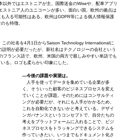
は日本以外ではエストニアが主。国際送金のWiseや、配車アプリ
創業者がエストニア人のユニコーンが多い、面白い国。欧州の拠点は
も入る可能性はある。欧州はGDPR等による個人情報保護
なのも特徴。
月1日からSaison Technology Internationalに
等の説明が必要だったが、新社名はテクノロジーの会社という
sonのフランス語で、欧州、米国の両方で親しみやすい単語でも
ている。ロゴも柔らかい印象にした。
―今後の課題や展望は。
人手を使ってデータを集めている企業が多
く、そういった顧客のビジネスプロセスを変え
ていくことが課題。そのためにはコンサルティ
ングが必要だが、それにも人手がかかるため、
これを自動化できないかと考えている。デザイ
ンガバナンスというコンセプトで、自分たちの
考えをプラットフォームに入れることで、ビジ
ネスプロセスをトラッキングできるシステムを
作っていきたい。いつまでもドキュメント化さ