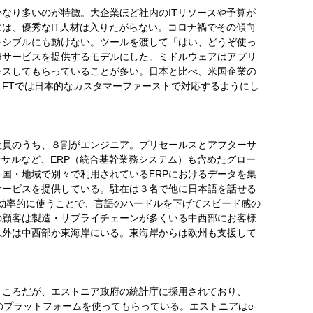
なり多いのが特徴。大企業ほど社内のITリソースや予算が
は、優秀なIT人材は入りたがらない。コロナ禍でその傾向
キシブルにも動けない。ツールを渡して「はい、どうぞ使っ
Endサービスを提供するモデルにした。ミドルウェアはアプリ
ースしてもらっていることが多い。日本と比べ、米国企業の
LFTでは日本的なカスタマーファーストで対応するようにし
社員のうち、８割がエンジニア。プリセールスとアフターサ
ンサルなど、ERP（統合基幹業務システム）も含めたグロー
国・地域で別々で利用されているERPにおけるデータを集
サービスを提供している。駐在は３名で他に日本語を話せる
機能を効率的に使うことで、言語のハードルを下げてスピード感の
の顧客は製造・サプライチェーンが多くいる中西部にお客様
以外は中西部か東海岸にいる。東海岸からは欧州も支援して
ところだが、エストニア政府の統計庁に採用されており、
のプラットフォームを使ってもらっている。エストニアはe-