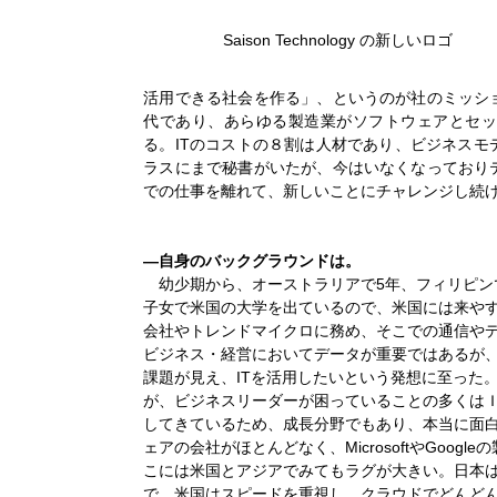
Saison Technology の新しいロゴ
活用できる社会を作る」、というのが社のミッシ
代であり、あらゆる製造業がソフトウェアとセッ
る。ITのコストの８割は人材であり、ビジネス
ラスにまで秘書がいたが、今はいなくなっており
での仕事を離れて、新しいことにチャレンジし続
―自身のバックグラウンドは。
幼少期から、オーストラリアで5年、フィリピン
子女で米国の大学を出ているので、米国には来や
会社やトレンドマイクロに務め、そこでの通信や
ビジネス・経営においてデータが重要ではあるが
課題が見え、ITを活用したいという発想に至った
が、ビジネスリーダーが困っていることの多くは
してきているため、成長分野でもあり、本当に面
ェアの会社がほとんどなく、MicrosoftやGoo
こには米国とアジアでみてもラグが大きい。日本
で、米国はスピードを重視し、クラウドでどんど