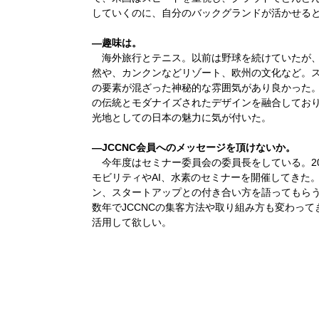
していくのに、自分のバックグランドが活かせる
―趣味は。
海外旅行とテニス。以前は野球を続けていたが
然や、カンクンなどリゾート、欧州の文化など。
の要素が混ざった神秘的な雰囲気があり良かった
の伝統とモダナイズされたデザインを融合してお
光地としての日本の魅力に気が付いた。
―JCCNC会員へのメッセージを頂けないか。
今年度はセミナー委員会の委員長をしている。2
モビリティやAI、水素のセミナーを開催してきた
ン、スタートアップとの付き合い方を語ってもら
数年でJCCNCの集客方法や取り組み方も変わっ
活用して欲しい。