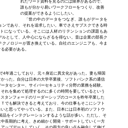
れたワード資料を見るのには限界があるので、
誰もが分かり易いワークフローをつくり、改善
の提案ができるようにしたい。
　「世の中のデータをつなぎ、誰もがデータを
ョンであり、それを追求したい。車でさえサブスクできる時
トになっている。そこには人材のリテンションの課題もあ
モデルとして、人中心にならざるを得ない。昔は企業の部長ク
テクノロジーが置き換えている。自社のエンジニアも、今ま
ける必要がある。
で4年過ごしており、元々身近に異文化があった。妻も帰国
すかった。自分は日本の大学卒業後、ソフトバンク系の通信
データセンター、サイバーセキュリティ分野の業務を経験。
、それを集めて処理するのに多くの時間を要しているという
。スタンフォードのリーダーシップのコースを昨年卒業した
ＩＴでも解決できると考えており、今の仕事もそこにシフト
白いと思ってやっている。また、日本には日本初のソフトウ
gleの製品をインテグレーションするような話が多い。ただし、そ
は中長期的に考え、きめ細かく開発・サポートしていく一方
んアップデートしていく。その両方の良い点を融合して伸ば