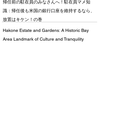
帰任前の駐在員のみなさんへ！駐在員マメ知
識：帰任後も米国の銀行口座を維持するなら、
放置はキケン！の巻
Hakone Estate and Gardens: A Historic Bay
Area Landmark of Culture and Tranquility
サンフランシスコ・ベイエリア情報
（編集後記）閑話休題
New Member
宮下 清
曽志崎 友里